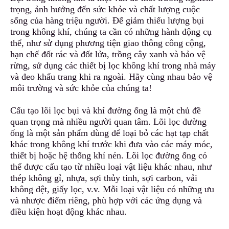
trọng, ảnh hưởng đến sức khỏe và chất lượng cuộc
sống của hàng triệu người. Để giảm thiểu lượng bụi
tro
n
g không khí, chúng ta cần có những hành động cụ
thể, như sử dụng phương tiện giao thông công cộng,
hạn chế đốt rác và đốt lửa, trồng cây xanh và
b
ảo vệ
rừng, sử dụng các thiết bị lọc không khí trong nhà máy
và đeo khẩu trang khi ra ngoài. Hãy cùng nhau bảo vệ
môi trường và sức khỏe của chúng ta!
Cấu tạo lõi lọc bụi và khí đường ống là một chủ đề
quan trọng mà nhiều người quan tâm. Lõi lọc đường
ống là một sản phẩm dùng để loại bỏ các hạt tạp chất
khá
c
trong không khí trước khi đưa vào các máy móc,
thiết bị hoặc hệ thống khí nén. Lõi lọc đường ống có
thể được cấu tạo từ nhiều loại vật liệu khác nhau, như
thép không gỉ, nhựa, sợi thủy tinh, sợi carbon, vải
không dệt
,
giấy lọc, v.v. Mỗi loại vật liệu có những ưu
và nhược điểm riêng, phù hợp với c
á
c ứng dụng và
điều kiện hoạt động khác nhau.