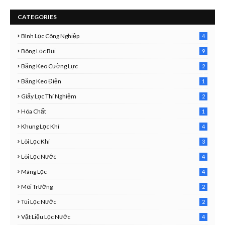
CATEGORIES
Bình Lọc Công Nghiệp
4
4
Bông Lọc Bụi
9
Băng Keo Cường Lực
2
1
Băng Keo Điện
1
9
Giấy Lọc Thí Nghiệm
2
7
Hóa Chất
1
3
Khung Lọc Khí
4
4
Lõi Lọc Khí
3
7
Lõi Lọc Nước
4
2
Màng Lọc
4
2
Môi Trường
2
3
Túi Lọc Nước
2
5
Vật Liệu Lọc Nước
4
7