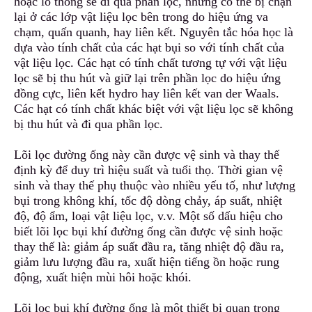
hoặc lỗ thông sẽ đi qua phần lọc, nhưng có thể bị chặn
lại ở
c
ác lớp vật liệu lọc bên trong do hiệu ứng va
chạm, quấn quanh, hay liên kết. Nguyên tắc hóa học là
dựa vào tính chất của các hạt bụi so với tính chất của
vật liệu lọc. Các hạt có tính chất tương tự với vật liệu
lọc sẽ bị thu hút và giữ lại trên phần lọc do hiệu ứng
đồng cực, liên kết hydro h
a
y liên kết van der Waals.
Các hạt có tính chất khác biệt với vật liệu lọc sẽ không
bị thu hút và đi qua phần lọc.
Lõi lọc đường ống này cần được vệ sinh và thay thế
định kỳ để duy trì hiệu suất và tuổi thọ
.
Thời gian vệ
sinh và thay thế phụ thuộc vào nhiều yếu tố, như lượng
bụi trong không khí,
t
ốc độ dòng chảy, áp suất, nhiệt
độ, độ ẩm, loại vật liệu lọc, v.v. Một số dấu hiệu cho
biết lõi lọc bụi khí đường ống cần được vệ sinh hoặc
thay thế là: giảm áp suất đầu ra, tăng nhiệt độ đầu ra,
giảm lưu lượng đầu ra
,
xuất hiện tiếng ồn hoặc rung
động, xuất hiện mùi hôi hoặc khói.
Lõi lọc bụi khí đường ống là một thiết bị quan trọng