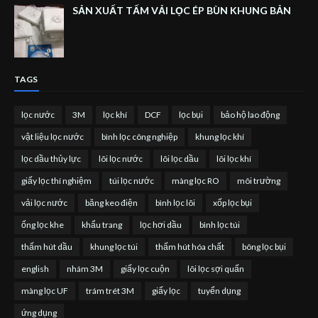
SẢN XUẤT TẤM VẢI LỌC ÉP BÙN KHUNG BẢN
TAGS
lọc nước
3M
lọc khí
DCF
lọc bụi
bảo hộ lao động
vật liệu lọc nước
bình lọc công nghiệp
khung lọc khí
lọc dầu thủy lực
lõi lọc nước
lõi lọc dầu
lõi lọc khí
giấy lọc thí nghiệm
túi lọc nước
màng lọc RO
môi trường
vải lọc nước
băng keo điện
bình lọc lõi
xốp lọc bụi
ống lọc khe
khẩu trang
lọc hơi dầu
bình lọc túi
thấm hút dầu
khung lọc túi
thấm hút hóa chất
bông lọc bụi
english
nhám 3M
giấy lọc cuộn
lõi lọc sợi quấn
màng lọc UF
trám trét 3M
giấy lọc
tuyển dụng
ứng dụng