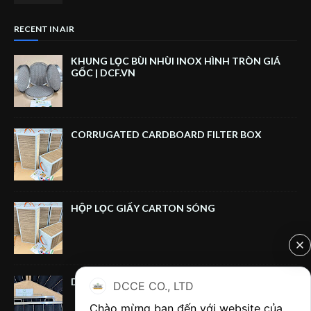
RECENT IN AIR
KHUNG LỌC BÙI NHÙI INOX HÌNH TRÒN GIÁ
GỐC | DCF.VN
CORRUGATED CARDBOARD FILTER BOX
HỘP LỌC GIẤY CARTON SÓNG
DUAL‑HANDLE CARBON FILTER FRAME
DCCE CO., LTD
Chào mừng bạn đến với website của 