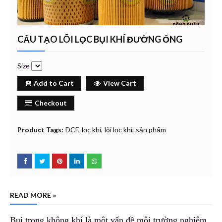
CẤU TẠO LÕI LỌC BỤI KHÍ ĐƯỜNG ỐNG
Size
Add to Cart
View Cart
Checkout
Product Tags:
DCF
lọc khí
lõi lọc khí
sản phẩm
READ MORE »
Bụi trong không khí là một vấn đề môi trường nghiêm