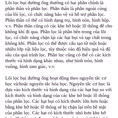
Lõi lọc bụi đường ống thườ
n
g có hai phần chính là
phần thân và phần lọc. Phần thân là phần ngoài cùng
của lõi lọc, có chức năng bảo vệ và hỗ trợ phần lọc.
Phần thân có thể có hình dạng trụ, hình nón, hình hộp,
v.v. Phần thân cũng có các khe hở hoặc lỗ thông
đ
ể cho
không khí đi qua. Phần lọc là phần bên trong của lõi
lọc, có chức năng chặn lại các hạt bụi và tạp chất trong
không khí. Phần lọc có thể được cấu tạo từ một hoặc
nhiều lớp vật liệu lọc
,
tùy thuộc vào độ hiệu quả và độ
sâu của quá trình lọc. Phần lọc cũng có thể có các kích
thước và hình dạng khác nhau, như hình tròn, hình
vuông
,
hình tam giác, v.v.
Lõi lọc bụi đường ống hoạt động theo nguyên tắc cơ
học và/hoặc nguyên tắc hóa học. Nguyên tắc cơ học là
dựa vào kích thước
v
à hình dạng của các hạt bụi so với
kích thước và hình dạng của các khe hở hoặc lỗ thông
của phần lọc. Các hạt bụi
c
ó kích thước lớn hơn hoặc
bằng khe hở hoặc lỗ thông sẽ bị chặn lại trên bề mặt
của phần lọc. Các hạt có kích thước nhỏ hơn khe hở