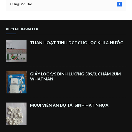
Ống Lọc Khe
1
6
RECENT IN WATER
THAN HOẠT TÍNH DCF CHO LỌC KHÍ & NƯỚC
GIẤY LỌC S/S ĐỊNH LƯỢNG 589/3, CHẬM 2UM
WHATMAN
MUỐI VIÊN ẤN ĐỘ TÁI SINH HẠT NHỰA