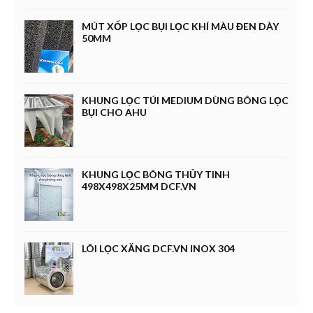
MÚT XỐP LỌC BỤI LỌC KHÍ MÀU ĐEN DÀY
50MM
KHUNG LỌC TÚI MEDIUM DÙNG BÔNG LỌC
BỤI CHO AHU
KHUNG LỌC BÔNG THỦY TINH
498X498X25MM DCF.VN
LÕI LỌC XĂNG DCF.VN INOX 304