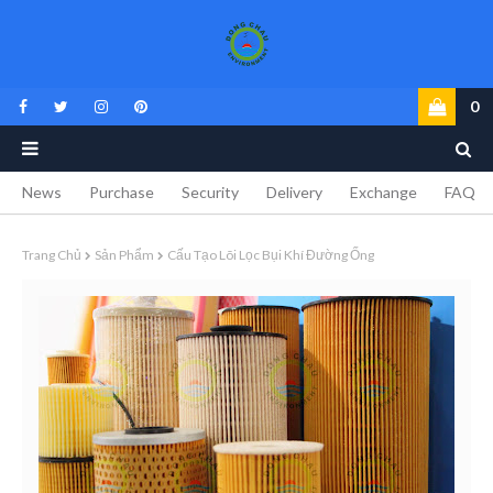
0
News
Purchase
Security
Delivery
Exchange
FAQ
Trang Chủ
Sản Phẩm
Cấu Tạo Lõi Lọc Bụi Khí Đường Ống