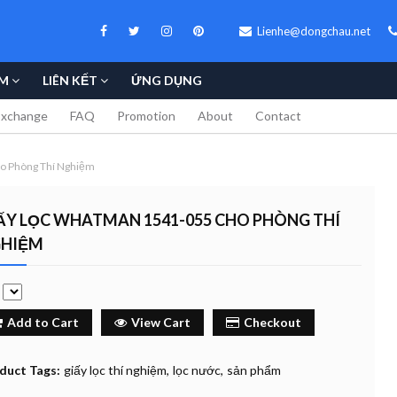
Lienhe@dongchau.net
M
LIÊN KẾT
ỨNG DỤNG
Exchange
FAQ
Promotion
About
Contact
o Phòng Thí Nghiệm
ẤY LỌC WHATMAN 1541-055 CHO PHÒNG THÍ
HIỆM
e
Add to Cart
View Cart
Checkout
duct Tags:
giấy lọc thí nghiệm
lọc nước
sản phẩm