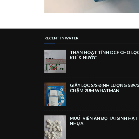
RECENT IN WATER
THAN HOẠT TÍNH DCF CHO LỌ
KHÍ & NƯỚC
GIẤY LỌC S/S ĐỊNH LƯỢNG 589/3
CHẬM 2UM WHATMAN
MUỐI VIÊN ẤN ĐỘ TÁI SINH HẠT
NHỰA