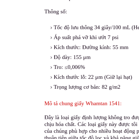
Thông số:
Tốc độ l
ư
u thông 34 giây/100 mL (H
Áp suất phá vỡ khi ướt 7 psi
Kích thước: Đường kính: 55 mm
Độ dày: 155 μm
Tro: ≤0,006%
Kích thước lỗ: 22 μm (Giữ l
ạ
i hạt)
Trọng lượng cơ bản: 82 g/m2
Mô tả chung giấy Whamtan 1541:
Đây là loại giấy định lượng không tro đượ
chịu hóa chất. Các loại giấy này được tô
của chúng phù hợp c
h
o nhiều hoạt động p
thuận tiện giữa tốc độ lọc và khả năng giữ