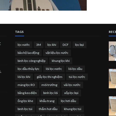
TAGS
RECE
C
lọc nước
3M
lọc khí
DCF
lọc bụi
bảo hộ lao động
vật liệu lọc nước
bình lọc công nghiệp
khung lọc khí
lọc dầu thủy lực
lõi lọc nước
lõi lọc dầu
,
lõi lọc khí
giấy lọc thí nghiệm
túi lọc nước
màng lọc RO
môi trường
vải lọc nước
băng keo điện
bình lọc lõi
xốp lọc bụi
ống lọc khe
khẩu trang
lọc hơi dầu
bình lọc túi
thấm hút dầu
khung lọc túi