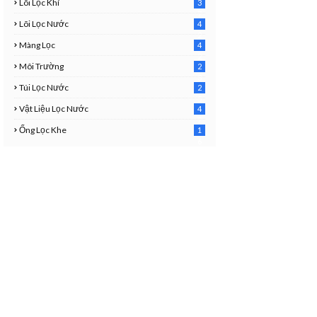
Lõi Lọc Khí
3
7
Lõi Lọc Nước
4
2
Màng Lọc
4
2
Môi Trường
2
3
Túi Lọc Nước
2
5
Vật Liệu Lọc Nước
4
7
Ống Lọc Khe
1
6