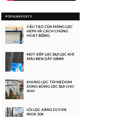
POPULAR POSTS
CẤU TẠO CỦA MÀNG LỌC
HEPA VÀ CÁCH CHÚNG
HOẠT ĐỘNG
MÚT XỐP LỌC BỤI LỌC KHÍ
MÀU ĐEN DÀY 50MM
KHUNG LỌC TÚI MEDIUM
DÙNG BÔNG LỌC BỤI CHO
AHU
LÕI LỌC XĂNG DCF.VN
INOX 304