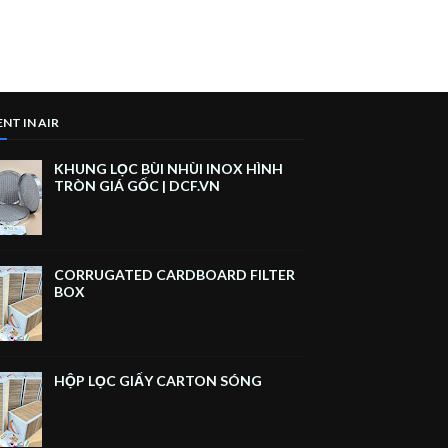
NT IN AIR
KHUNG LỌC BÙI NHÙI INOX HÌNH
TRÒN GIÁ GỐC | DCF.VN
DCCE CO., LTD
CORRUGATED CARDBOARD FILTER
BOX
Tìm Hiểu
Hỏi Đáp
HỘP LỌC GIẤY CARTON SÓNG
Chat