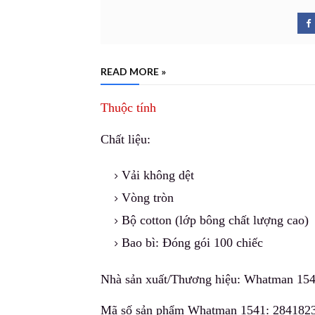
READ MORE »
Thuộc tính
Chất liệu:
Vải không dệt
Vòng tròn
Bộ cotton (lớp bông c
h
ất lượng cao)
Bao bì: Đóng gói 100 chiếc
Nhà sản xuất/Thương h
i
ệu: Whatman 15
Mã số sản phẩm Whatman 1541: 28418232