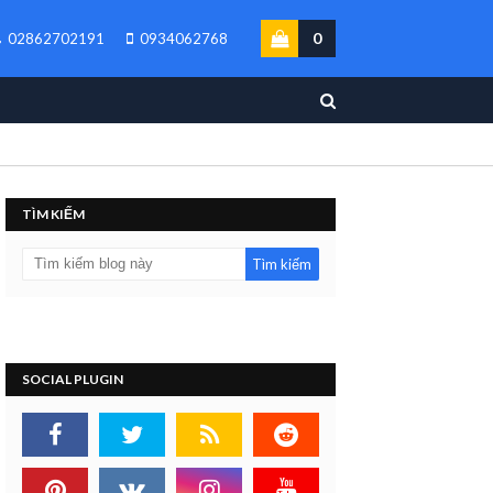
0
02862702191
0934062768
TÌM KIẾM
SOCIAL PLUGIN