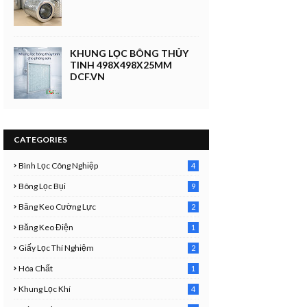
KHUNG LỌC BÔNG THỦY
TINH 498X498X25MM
DCF.VN
CATEGORIES
Bình Lọc Công Nghiệp
4
4
Bông Lọc Bụi
9
Băng Keo Cường Lực
2
1
Băng Keo Điện
1
9
Giấy Lọc Thí Nghiệm
2
7
Hóa Chất
1
3
Khung Lọc Khí
4
4