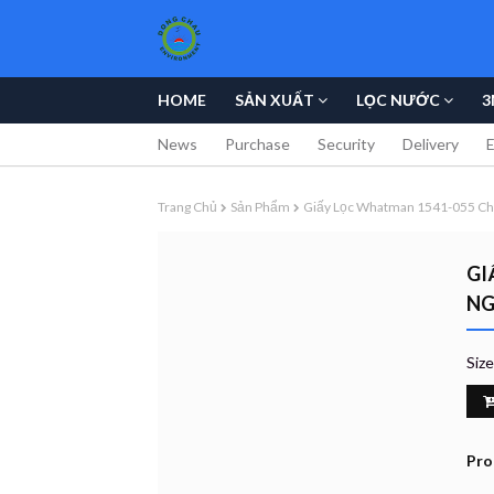
HOME
SẢN XUẤT
LỌC NƯỚC
3
News
Purchase
Security
Delivery
Trang Chủ
Sản Phẩm
Giấy Lọc Whatman 1541-055 Ch
GI
NG
Siz
Pro