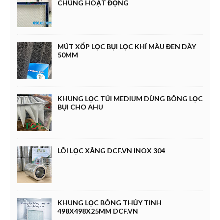
CHÚNG HOẠT ĐỘNG
MÚT XỐP LỌC BỤI LỌC KHÍ MÀU ĐEN DÀY
50MM
KHUNG LỌC TÚI MEDIUM DÙNG BÔNG LỌC
BỤI CHO AHU
LÕI LỌC XĂNG DCF.VN INOX 304
KHUNG LỌC BÔNG THỦY TINH
498X498X25MM DCF.VN