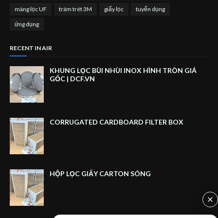
màng lọc UF
trám trét 3M
giấy lọc
tuyển dụng
ứng dụng
RECENT IN AIR
KHUNG LỌC BÙI NHÙI INOX HÌNH TRÒN GIÁ
GỐC | DCF.VN
CORRUGATED CARDBOARD FILTER BOX
HỘP LỌC GIẤY CARTON SÓNG