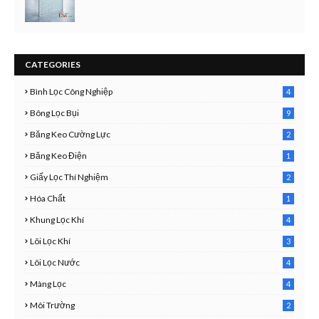
CATEGORIES
Bình Lọc Công Nghiệp
4
4
Bông Lọc Bụi
9
Băng Keo Cường Lực
2
1
Băng Keo Điện
1
9
Giấy Lọc Thí Nghiệm
2
7
Hóa Chất
1
3
Khung Lọc Khí
4
4
Lõi Lọc Khí
3
7
Lõi Lọc Nước
4
2
Màng Lọc
4
2
Môi Trường
2
3