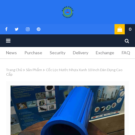
0
News
Purchase
Security
Delivery
Exchange
FAQ
Trang Chủ
Sản Phẩm
Cốc Lọc Nước Nhựa Xanh 10 Inch Dân Dụng Cao
Cấp