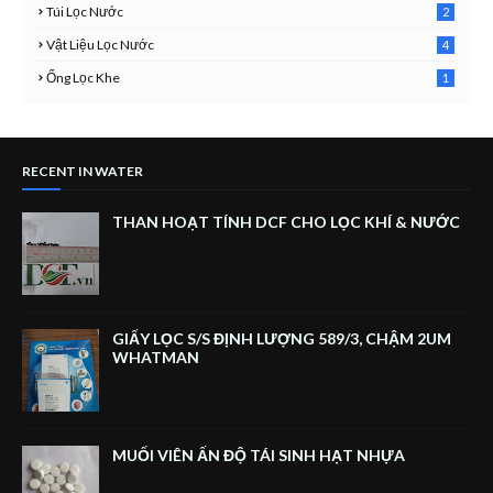
Túi Lọc Nước
2
5
Vật Liệu Lọc Nước
4
7
Ống Lọc Khe
1
6
RECENT IN WATER
THAN HOẠT TÍNH DCF CHO LỌC KHÍ & NƯỚC
GIẤY LỌC S/S ĐỊNH LƯỢNG 589/3, CHẬM 2UM
WHATMAN
MUỐI VIÊN ẤN ĐỘ TÁI SINH HẠT NHỰA