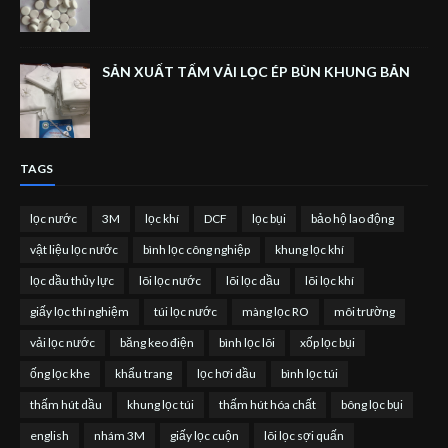
SẢN XUẤT TẤM VẢI LỌC ÉP BÙN KHUNG BẢN
TAGS
lọc nước
3M
lọc khí
DCF
lọc bụi
bảo hộ lao động
vật liệu lọc nước
bình lọc công nghiệp
khung lọc khí
lọc dầu thủy lực
lõi lọc nước
lõi lọc dầu
lõi lọc khí
giấy lọc thí nghiệm
túi lọc nước
màng lọc RO
môi trường
vải lọc nước
băng keo điện
bình lọc lõi
xốp lọc bụi
ống lọc khe
khẩu trang
lọc hơi dầu
bình lọc túi
thấm hút dầu
khung lọc túi
thấm hút hóa chất
bông lọc bụi
english
nhám 3M
giấy lọc cuộn
lõi lọc sợi quấn