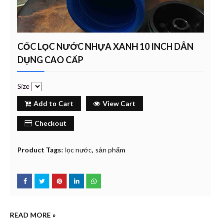
CỐC LỌC NƯỚC NHỰA XANH 10 INCH DÂN
DỤNG CAO CẤP
Size
Add to Cart
View Cart
Checkout
Product Tags:
lọc nước
sản phẩm
READ MORE »