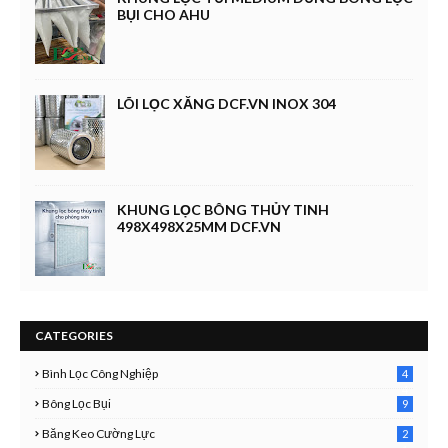
BỤI CHO AHU
LÕI LỌC XĂNG DCF.VN INOX 304
KHUNG LỌC BÔNG THỦY TINH
498X498X25MM DCF.VN
CATEGORIES
Bình Lọc Công Nghiệp
4
4
Bông Lọc Bụi
9
Băng Keo Cường Lực
2