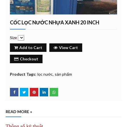
CỐC LỌC NƯỚC NHỰA XANH 20 INCH
Size
Add to Cart
View Cart
Checkout
Product Tags:
lọc nước
sản phẩm
READ MORE »
Thông số kỹ thuật