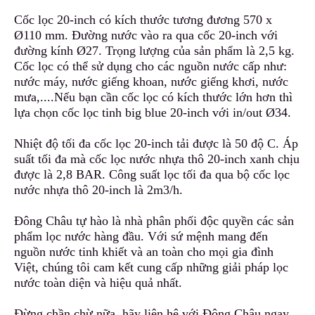
Cốc lọc 20-inch có kích thước tương đương 570 x
Ø110 mm. Đường nước vào ra qua cốc 20-inch với
đường kính Ø27
.
Trọng lượng của sản phẩm là 2,5 kg.
Cốc lọc có thể sử dụng cho các nguồn nước cấp như:
nước máy, nước giếng khoan
,
nước giếng khơi, nước
mưa,..
.
.Nếu bạn cần cốc lọc có kích thước lớn hơn thì
lựa chọn cốc lọc tinh big blue 20-inch với in/out Ø34.
Nhiệt độ tối đa cốc lọc 20-inch tải được là 50 độ C. Áp
suất tối đa mà cốc lọc nước nhựa thô 20-inch xanh chịu
được là 2,8 BAR
.
Công suất lọc tối đa qua bộ cốc lọc
nước nhựa thô 20-inch là 2m3/h.
Đông Châu tự hào là nhà phân phối độc quyền các sản
phẩm lọc nước hàng đầu. Với sứ mệnh mang đến
nguồn nước tinh khiết và an toàn cho mọi gia đình
Việt, chúng tôi cam kết cung cấp những giải pháp lọc
nước toàn diện và hiệu quả nhất.
Đừng chần chừ nữa, hãy liên hệ
v
ới Đông Châu ngay