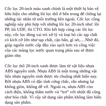
Cốc lọc 20-inch màu xanh chính là một thiết bị bảo vệ
hữu hiệu cho những lõi lọc thô ở bên trong để chống lại
những tác nhân từ môi trường bên ngoài. Cốc lọc công
nghiệp này phù hợp với những lõi lọc 20-inch như: lõi
PP, lõi UDF
,
lõi CTO. Khi kết hợp cùng các lõi lọc
này, cốc lọc đóng vai trò xử lý và loại bỏ các tạp chất
có kích cỡ lớn như tạp chất, cặn bẩn, gỉ sét,.
.
..Nhờ đó,
giúp nguồn nước cấp đầu vào sạch hơn và công việc
của các màng lọc nước quan trọng phía sau sẽ được
giảm nhẹ.
Cốc lọc thô 20-inch xanh được làm từ vật liệu nhựa
ABS nguyên sinh. Nhựa ABS là một trong những vật
liệu nhựa nguyên si
n
h được ưu chuộng nhất hiện nay.
Bởi nhựa ABS có đặc tính cứng chắc, rắn nhưng lại
không giòn, không dễ vỡ. Ngoài ra, nhựa ABS còn
cách điện, không thấm nước và “trơ” với nhiệt độ cũng
như hóa chất. Vì vậy sử dụng sản phẩm không làm biến
dạng sản phẩm.