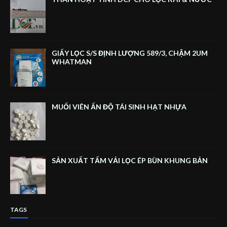
GIẤY LỌC S/S ĐỊNH LƯỢNG 589/3, CHẬM 2UM
WHATMAN
MUỐI VIÊN ẤN ĐỘ TÁI SINH HẠT NHỰA
SẢN XUẤT TẤM VẢI LỌC ÉP BÙN KHUNG BẢN
TAGS