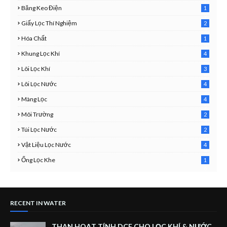
1
Băng Keo Điện
1
9
Giấy Lọc Thí Nghiệm
2
7
Hóa Chất
1
3
Khung Lọc Khí
4
4
Lõi Lọc Khí
3
7
Lõi Lọc Nước
4
2
Màng Lọc
4
2
Môi Trường
2
3
Túi Lọc Nước
2
5
Vật Liệu Lọc Nước
4
7
Ống Lọc Khe
1
6
RECENT IN WATER
THAN HOẠT TÍNH DCF CHO LỌC KHÍ & NƯỚC