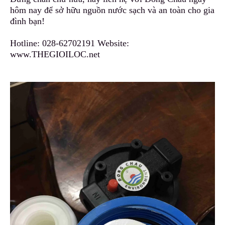
hôm nay để sở hữu nguồn nước sạch và an toàn cho gia
đình bạn!
Hotline:
028-62702191
Website:
www.THEGIOILOC.net