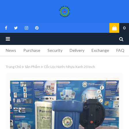
0
News
Purchase
Security
Delivery
Exchange
FAQ
Trang Chủ
Sản Phẩm
Cốc Lọc Nước Nhựa Xanh 20 Inch