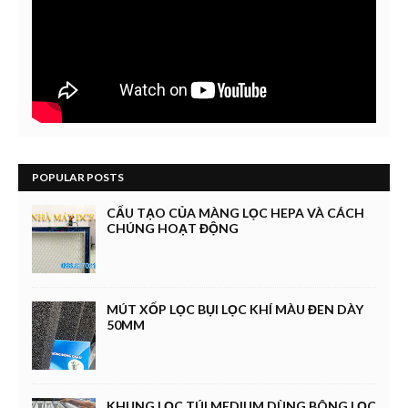
POPULAR POSTS
CẤU TẠO CỦA MÀNG LỌC HEPA VÀ CÁCH
CHÚNG HOẠT ĐỘNG
MÚT XỐP LỌC BỤI LỌC KHÍ MÀU ĐEN DÀY
50MM
KHUNG LỌC TÚI MEDIUM DÙNG BÔNG LỌC