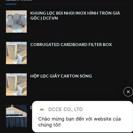
KHUNG LỌC BÙI NHÙI INOX HÌNH TRÒN GIÁ
GỐC | DCF.VN
CORRUGATED CARDBOARD FILTER BOX
HỘP LỌC GIẤY CARTON SÓNG
DUAL‑HANDLE CARBON FILTER FRAME
DCCE CO., LTD
Chào mừng bạn đến với website của 
chúng tôi!