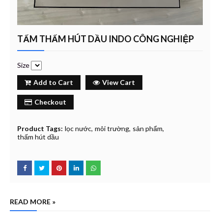
TẤM THẤM HÚT DẦU INDO CÔNG NGHIỆP
Size
Add to Cart
View Cart
Checkout
Product Tags:
lọc nước
môi trường
sản phẩm
thấm hút dầu
READ MORE »