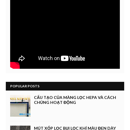
POPULAR POSTS
CẤU TẠO CỦA MÀNG LỌC HEPA VÀ CÁCH
CHÚNG HOẠT ĐỘNG
MÚT XỐP LỌC BỤI LỌC KHÍ MÀU ĐEN DÀY