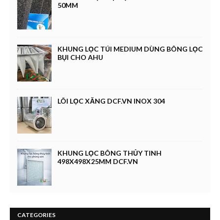
50MM
KHUNG LỌC TÚI MEDIUM DÙNG BÔNG LỌC
BỤI CHO AHU
LÕI LỌC XĂNG DCF.VN INOX 304
KHUNG LỌC BÔNG THỦY TINH
498X498X25MM DCF.VN
CATEGORIES