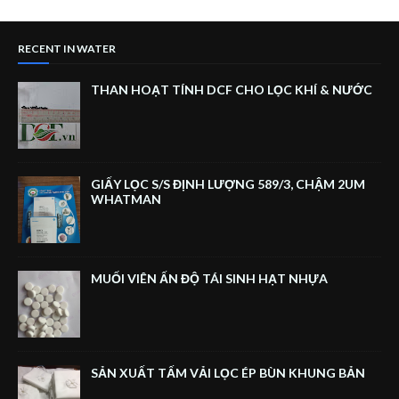
RECENT IN WATER
THAN HOẠT TÍNH DCF CHO LỌC KHÍ & NƯỚC
GIẤY LỌC S/S ĐỊNH LƯỢNG 589/3, CHẬM 2UM
WHATMAN
MUỐI VIÊN ẤN ĐỘ TÁI SINH HẠT NHỰA
SẢN XUẤT TẤM VẢI LỌC ÉP BÙN KHUNG BẢN