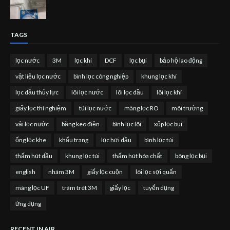
TAGS
lọc nước
3M
lọc khí
DCF
lọc bụi
bảo hộ lao động
vật liệu lọc nước
bình lọc công nghiệp
khung lọc khí
lọc dầu thủy lực
lõi lọc nước
lõi lọc dầu
lõi lọc khí
giấy lọc thí nghiệm
túi lọc nước
màng lọc RO
môi trường
vải lọc nước
băng keo điện
bình lọc lõi
xốp lọc bụi
ống lọc khe
khẩu trang
lọc hơi dầu
bình lọc túi
thấm hút dầu
khung lọc túi
thấm hút hóa chất
bông lọc bụi
english
nhám 3M
giấy lọc cuộn
lõi lọc sợi quấn
màng lọc UF
trám trét 3M
giấy lọc
tuyển dụng
ứng dụng
RECENT IN AIR