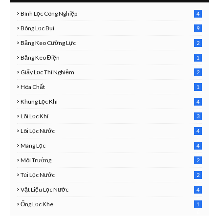
Bình Lọc Công Nghiệp
4
4
Bông Lọc Bụi
9
Băng Keo Cường Lực
2
1
Băng Keo Điện
1
9
Giấy Lọc Thí Nghiệm
2
7
Hóa Chất
1
3
Khung Lọc Khí
4
4
Lõi Lọc Khí
3
7
Lõi Lọc Nước
4
2
Màng Lọc
4
2
Môi Trường
2
3
Túi Lọc Nước
2
5
Vật Liệu Lọc Nước
4
7
Ống Lọc Khe
1
6