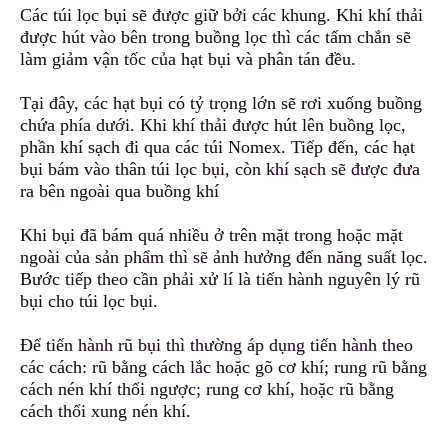
Các túi lọc bụi sẽ được giữ bởi các khung. Khi khí thải
được hút vào bên trong buồng lọc thì các tấm chắn
s
ẽ
làm giảm vận tốc của hạt bụi và phân tán đều.
Tại đây, các hạt bụi có tỷ trọng lớn sẽ rơi xuống buồng
chứa phía dưới. Khi khí thải được hút lên buồng lọc
,
phần khí sạch đi qua các túi Nomex. Tiếp đến, các hạt
bụi bám vào thân túi lọc bụi, còn khí sạch sẽ được đưa
ra bên ngoài qua buồng khí
Khi bụi đã bám quá nhiều ở trên mặt trong hoặc mặt
ngoài của sản phẩm thì sẽ ảnh hưởng đến năng suất lọc.
Bước tiếp theo cần phải xử lí là tiến hành nguyên lý rũ
bụi cho túi lọc bụi.
Để tiến hành rũ bụi thì thường áp dụng tiến hành theo
các cách: rũ bằng cách lắc hoặc gõ cơ khí
;
rung rũ bằng
cách nén khí thổi ngược; rung cơ khí, hoặc rũ bằng
cách thổi xung nén khí.