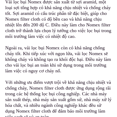
Vải lọc bụi Nomex được sản xuất từ sợi aramid, một
loại sợi tổng hợp có khả năng chịu nhiệt và chống cháy
tốt. Sợi aramid có cấu trúc phân tử đặc biệt, giúp cho
Nomex filter cloth có độ bền cao và khả năng chịu
nhiệt lên đến 200 độ C
.
Điều này làm cho Nomex filter
cloth trở thành lựa chọn lý tưởng cho
v
iệc lọc bụi trong
môi trường làm việc có nhiệt độ cao.
Ngoài ra, vải lọc bụi Nomex còn có khả năng chống
cháy tốt. Khi tiếp xúc với ngọn lửa, vải lọc Nomex
s
ẽ
không cháy và không tạo ra khói độc hại. Điều này làm
cho vải lọc bụi an toàn khi sử dụng trong môi trường
làm việc có nguy cơ cháy nổ.
Với những ưu điểm vượt trội về khả năng chịu nhiệt và
chống cháy, Nomex filter cloth được ứng dụng rộng rãi
trong các hệ thống lọc bụi công nghiệp. Các nhà máy
sản xuất thép
,
nhà máy sản xuất gốm sứ, nhà máy xử lý
hóa chất, và nhiều ngành công nghiệp khác đều sử
dụng Nomex filter cloth để đảm bảo môi trường làm
việc sạch sẽ và an toàn.