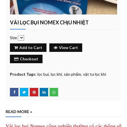
VẢI LỌC BỤI NOMEX CHỊU NHIỆT
Size
Add to Cart
View Cart
Checkout
Product Tags:
lọc bụi
lọc khí
sản phẩm
vật tư lọc khí
READ MORE »
Vải lọc bụi Nomex công nghiệp thường có các thông số