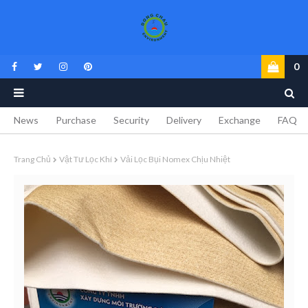
0
News
Purchase
Security
Delivery
Exchange
FAQ
Trang Chủ
Vật Tư Lọc Khí
Vải Lọc Bụi Nomex Chịu Nhiệt