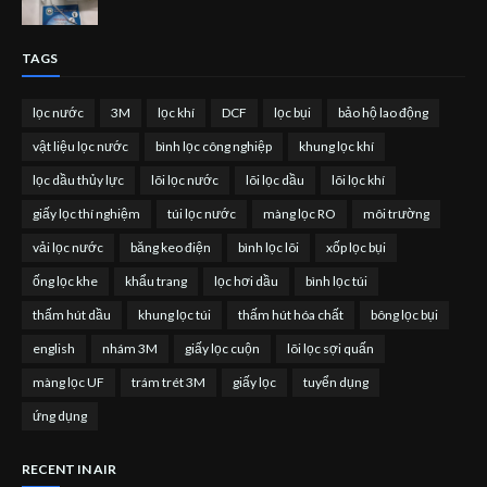
TAGS
lọc nước
3M
lọc khí
DCF
lọc bụi
bảo hộ lao động
vật liệu lọc nước
bình lọc công nghiệp
khung lọc khí
lọc dầu thủy lực
lõi lọc nước
lõi lọc dầu
lõi lọc khí
giấy lọc thí nghiệm
túi lọc nước
màng lọc RO
môi trường
vải lọc nước
băng keo điện
bình lọc lõi
xốp lọc bụi
ống lọc khe
khẩu trang
lọc hơi dầu
bình lọc túi
thấm hút dầu
khung lọc túi
thấm hút hóa chất
bông lọc bụi
english
nhám 3M
giấy lọc cuộn
lõi lọc sợi quấn
màng lọc UF
trám trét 3M
giấy lọc
tuyển dụng
ứng dụng
RECENT IN AIR