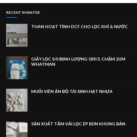
RECENT IN WATER
THAN HOẠT TÍNH DCF CHO LỌC KHÍ & NƯỚC
GIẤY LỌC S/S ĐỊNH LƯỢNG 589/3, CHẬM 2UM
WHATMAN
MUỐI VIÊN ẤN ĐỘ TÁI SINH HẠT NHỰA
SẢN XUẤT TẤM VẢI LỌC ÉP BÙN KHUNG BẢN