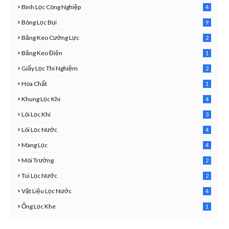
Bình Lọc Công Nghiệp
4
4
Bông Lọc Bụi
9
Băng Keo Cường Lực
2
1
Băng Keo Điện
1
9
Giấy Lọc Thí Nghiệm
2
7
Hóa Chất
1
3
Khung Lọc Khí
4
4
Lõi Lọc Khí
3
7
Lõi Lọc Nước
4
2
Màng Lọc
4
2
Môi Trường
2
3
Túi Lọc Nước
2
5
Vật Liệu Lọc Nước
4
7
Ống Lọc Khe
1
6