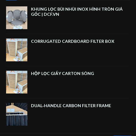
KHUNG LỌC BÙI NHÙI INOX HÌNH TRÒN GIÁ
GỐC | DCF.VN
CORRUGATED CARDBOARD FILTER BOX
HỘP LỌC GIẤY CARTON SÓNG
DUAL‑HANDLE CARBON FILTER FRAME
DCCE CO., LTD
Chào mừng bạn đến với website của 
chúng tôi!