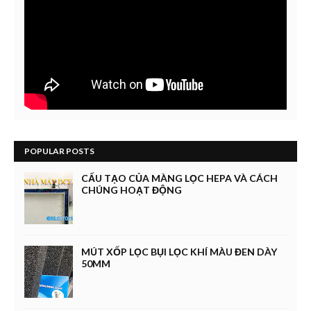
POPULAR POSTS
CẤU TẠO CỦA MÀNG LỌC HEPA VÀ CÁCH
CHÚNG HOẠT ĐỘNG
MÚT XỐP LỌC BỤI LỌC KHÍ MÀU ĐEN DÀY
50MM