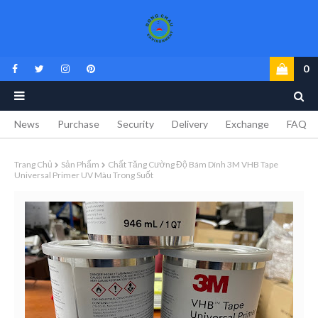
0
News
Purchase
Security
Delivery
Exchange
FAQ
Trang Chủ
Sản Phẩm
Chất Tăng Cường Độ Bám Dính 3M VHB Tape
Universal Primer UV Màu Trong Suốt