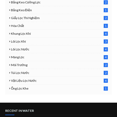
Băng Keo Cường Lực
2
1
Băng Keo Điện
1
9
Giấy Lọc Thí Nghiệm
2
7
Hóa Chất
1
3
Khung Lọc Khí
4
4
Lõi Lọc Khí
3
7
Lõi Lọc Nước
4
2
Màng Lọc
4
2
Môi Trường
2
3
Túi Lọc Nước
2
5
Vật Liệu Lọc Nước
4
7
Ống Lọc Khe
1
6
RECENT IN WATER