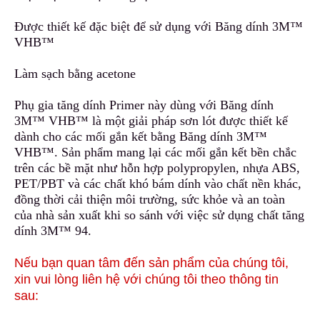
Được thiết kế đặc biệt để sử dụng
v
ới Băng dính 3M™
VHB™
Làm sạch bằng acetone
Phụ gia tăng dính Primer này dùng với Băng dính
3M™ VHB™ là một giải pháp sơn lót được thiết kế
dành cho các mối gắn kết bằng Băng dính 3M™
VHB™. Sản phẩm mang lại các mối gắn kết bền chắc
trên các bề mặt
n
hư hỗn hợp polypropylen, nhựa ABS,
PET/PBT và các chất khó bám dính vào chất nền khác,
đồng thời cải thiện môi trường, sức khỏe và an toàn
c
ủ
a nhà sản xuất khi so sánh với việc sử dụng chất tăng
dính 3M™ 94.
Nếu bạn quan tâm đến sản phẩm của chúng tôi,
xin vui lòng liên hệ với chúng tôi theo thông tin
sau: