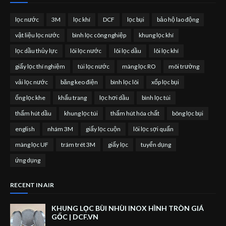
lọc nước
3M
lọc khí
DCF
lọc bụi
bảo hộ lao động
vật liệu lọc nước
bình lọc công nghiệp
khung lọc khí
lọc dầu thủy lực
lõi lọc nước
lõi lọc dầu
lõi lọc khí
giấy lọc thí nghiệm
túi lọc nước
màng lọc RO
môi trường
vải lọc nước
băng keo điện
bình lọc lõi
xốp lọc bụi
ống lọc khe
khẩu trang
lọc hơi dầu
bình lọc túi
thấm hút dầu
khung lọc túi
thấm hút hóa chất
bông lọc bụi
english
nhám 3M
giấy lọc cuộn
lõi lọc sợi quấn
màng lọc UF
trám trét 3M
giấy lọc
tuyển dụng
ứng dụng
RECENT IN AIR
KHUNG LỌC BÙI NHÙI INOX HÌNH TRÒN GIÁ
GỐC | DCF.VN