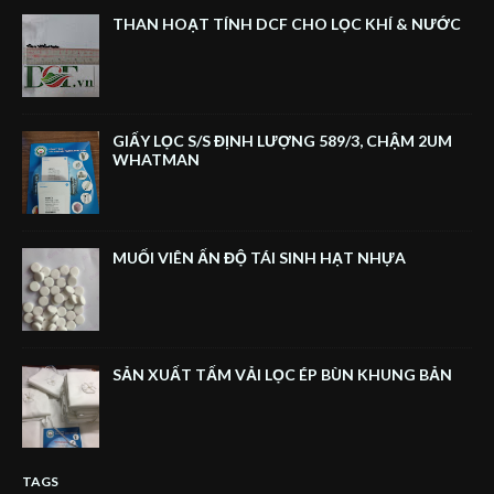
THAN HOẠT TÍNH DCF CHO LỌC KHÍ & NƯỚC
GIẤY LỌC S/S ĐỊNH LƯỢNG 589/3, CHẬM 2UM
WHATMAN
MUỐI VIÊN ẤN ĐỘ TÁI SINH HẠT NHỰA
SẢN XUẤT TẤM VẢI LỌC ÉP BÙN KHUNG BẢN
TAGS