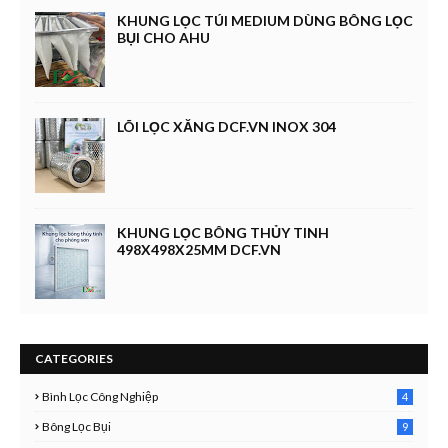
KHUNG LỌC TÚI MEDIUM DÙNG BÔNG LỌC
BỤI CHO AHU
LÕI LỌC XĂNG DCF.VN INOX 304
KHUNG LỌC BÔNG THỦY TINH
498X498X25MM DCF.VN
CATEGORIES
Bình Lọc Công Nghiệp
4
4
Bông Lọc Bụi
9