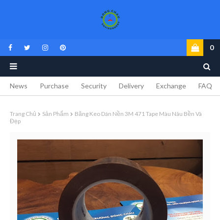
0
News
Purchase
Security
Delivery
Exchange
FAQ
Trang Chủ
Sản Phẩm
Băng Keo Dán Nền 3M 471 Tape Màu Nâu Bền Và
Đẹp