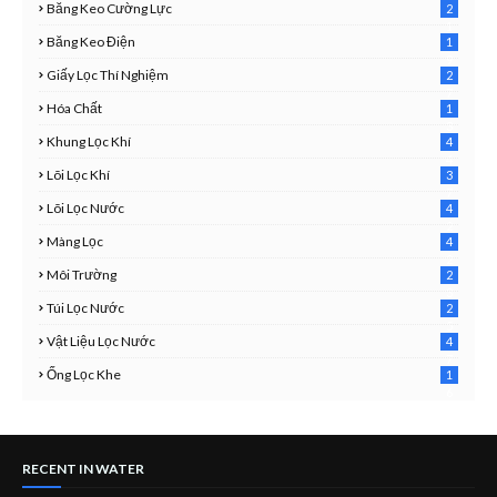
Băng Keo Cường Lực
2
1
Băng Keo Điện
1
9
Giấy Lọc Thí Nghiệm
2
7
Hóa Chất
1
3
Khung Lọc Khí
4
4
Lõi Lọc Khí
3
7
Lõi Lọc Nước
4
2
Màng Lọc
4
2
Môi Trường
2
3
Túi Lọc Nước
2
5
Vật Liệu Lọc Nước
4
7
Ống Lọc Khe
1
6
RECENT IN WATER