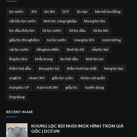
lọc nước
3M
lọc khí
DCF
lọc bụi
bảo hộ lao động
vật liệu lọc nước
bình lọc công nghiệp
khung lọc khí
lọc dầu thủy lực
lõi lọc nước
lõi lọc dầu
lõi lọc khí
giấy lọc thí nghiệm
túi lọc nước
màng lọc RO
môi trường
vải lọc nước
băng keo điện
bình lọc lõi
xốp lọc bụi
ống lọc khe
khẩu trang
lọc hơi dầu
bình lọc túi
thấm hút dầu
khung lọc túi
thấm hút hóa chất
bông lọc bụi
english
nhám 3M
giấy lọc cuộn
lõi lọc sợi quấn
màng lọc UF
trám trét 3M
giấy lọc
tuyển dụng
ứng dụng
RECENT IN AIR
KHUNG LỌC BÙI NHÙI INOX HÌNH TRÒN GIÁ
GỐC | DCF.VN