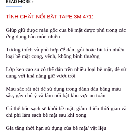
READ MORE »
TÍNH CHẤT NỔI BẬT TAPE 3M 471:
Giúp giữ được màu gốc của bề m
ặ
t được phủ trong các
ứng dụng bào mòn nhiều
Tương thích và phù hợp để dán, gói hoặc bịt kín nhiều
loại bề mặt cong, vênh
,
không bình thường
Lớp keo cao su có thể dán trên nhiều loại bề mặt, dễ sử
dụng với khả năng giữ vượt trội
Màu sắc rất nét để sử dụng trong đánh dấu
b
ằng màu
sắc, gây chú ý và làm nổi bật khu vực an toàn
Có thể bóc sạch sẽ khỏi bề mặt, giảm thiểu thời gian
v
à
chi phí làm sạch bề mặt sau khi xong
Gia tăng thời hạn sử dụng của bề mặt/ vật liệu