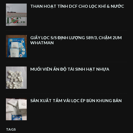
THAN HOẠT TÍNH DCF CHO LỌC KHÍ & NƯỚC
GIẤY LỌC S/S ĐỊNH LƯỢNG 589/3, CHẬM 2UM
WHATMAN
MUỐI VIÊN ẤN ĐỘ TÁI SINH HẠT NHỰA
SẢN XUẤT TẤM VẢI LỌC ÉP BÙN KHUNG BẢN
TAGS