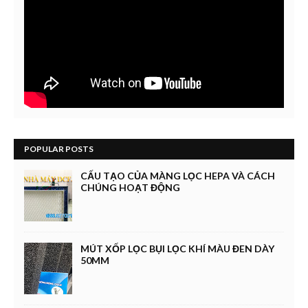
POPULAR POSTS
CẤU TẠO CỦA MÀNG LỌC HEPA VÀ CÁCH
CHÚNG HOẠT ĐỘNG
MÚT XỐP LỌC BỤI LỌC KHÍ MÀU ĐEN DÀY
50MM