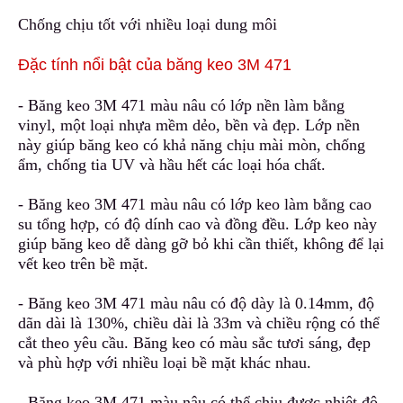
Chống chịu tốt với nhiều
l
oại dung môi
Đặc tính nổi bật của băng keo 3M 471
- Băng keo 3M 471 màu nâu có lớp nền làm bằng
vinyl
,
một loại nhựa mềm dẻo, bền và đẹp. Lớp nền
này giúp băng keo có khả năng chịu mài mòn, chống
ẩm
,
chống tia UV và hầu hết các loại hóa chất.
- Băng keo 3M 471 màu nâu có lớp keo làm bằng cao
su tổng hợp, có độ dính cao và đồng đều. Lớp keo này
giúp băng keo dễ dàng gỡ bỏ khi cần thiết, không để lại
vết keo trên bề mặt.
- Băng keo 3M 471 màu nâu có độ dày là 0.14mm
,
độ
dãn dài là 130%, chiều dài là 33m và chiều rộng có thể
cắt theo yêu cầu. Băng keo có màu sắc tươi sáng, đẹp
và phù hợp với nhiều loại bề mặt khác nhau.
- Băng keo 3M 471 màu nâu
c
ó thể chịu được nhiệt độ