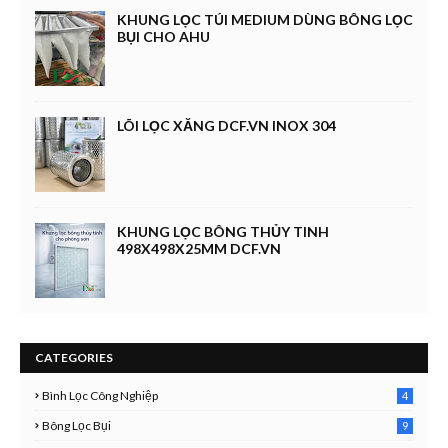
KHUNG LỌC TÚI MEDIUM DÙNG BÔNG LỌC
BỤI CHO AHU
LÕI LỌC XĂNG DCF.VN INOX 304
KHUNG LỌC BÔNG THỦY TINH
498X498X25MM DCF.VN
CATEGORIES
Bình Lọc Công Nghiệp
4
4
Bông Lọc Bụi
9