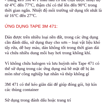
từ 4°C đến 77°C, thậm chí có thể lên đến 90°C trong
thời gian ngắn
.
Nhiệt độ môi trường sử dụng tốt nhất là
từ 16°C đến 27°C.
ỨNG DỤNG TAPE 3M 471:
Dán được trên nhiều loại nền đất, trong các ứng dụng
cần đánh dấu, sử dụng thay cho sơn – loại vật liệu khó
tẩy rửa
,
dễ bay màu, dán không tốt trong thời gian dài
và c
h
ứa nhiều dung môi bay hơi trong không khí.
Vì không chứa halogen và lưu huỳnh nên Tape 471 có
thể sử dụng trong các ứng dụng mà bề mặt dễ bị ăn
mòn n
h
ư công nghiệp hạt nhân và thép không gỉ
3M 471 có thể kéo giãn dài để giúp đóng gói
,
bịt kín
các thùng container
Sử dụng trong đánh dấu hoặc trang trí