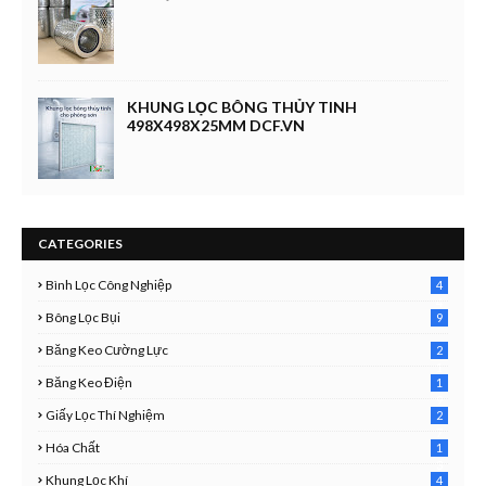
KHUNG LỌC BÔNG THỦY TINH
498X498X25MM DCF.VN
CATEGORIES
Bình Lọc Công Nghiệp
4
4
Bông Lọc Bụi
9
Băng Keo Cường Lực
2
1
Băng Keo Điện
1
9
Giấy Lọc Thí Nghiệm
2
7
Hóa Chất
1
3
Khung Lọc Khí
4