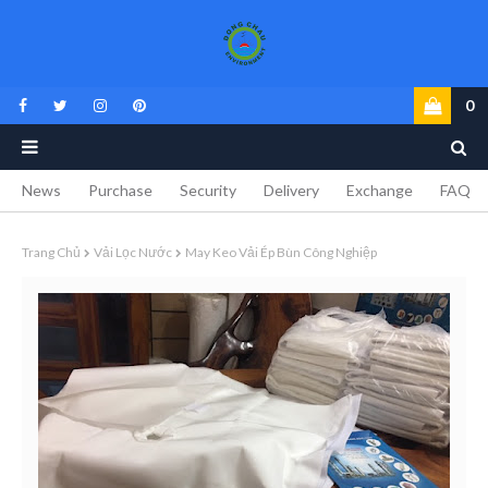
0
News
Purchase
Security
Delivery
Exchange
FAQ
Trang Chủ
Vải Lọc Nước
May Keo Vải Ép Bùn Công Nghiệp