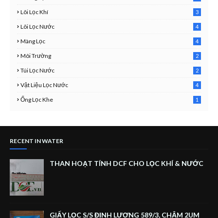
4
Lõi Lọc Khí
3
7
Lõi Lọc Nước
4
2
Màng Lọc
4
2
Môi Trường
2
3
Túi Lọc Nước
2
5
Vật Liệu Lọc Nước
4
7
Ống Lọc Khe
1
6
RECENT IN WATER
THAN HOẠT TÍNH DCF CHO LỌC KHÍ & NƯỚC
GIẤY LỌC S/S ĐỊNH LƯỢNG 589/3, CHẬM 2UM