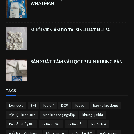
WHATMAN
MUỐI VIÊN ẤN ĐỘ TÁI SINH HẠT NHỰA
SẢN XUẤT TẤM VẢI LỌC ÉP BÙN KHUNG BẢN
TAGS
lọc nước
3M
lọc khí
DCF
lọc bụi
bảo hộ lao động
vật liệu lọc nước
bình lọc công nghiệp
khung lọc khí
lọc dầu thủy lực
lõi lọc nước
lõi lọc dầu
lõi lọc khí
giấy lọc thí nghiệm
túi lọc nước
màng lọc RO
môi trường