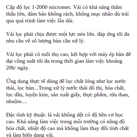
Cấp độ lọc 1-2000 micromet. Vải có khả năng thẩm
thấu lớn, đảm bảo không rách, không mục nhão dù trải
qua quá trình làm việc lâu dài.
Vải lọc phải chịu được một lực nén lớn. đáp ứng tối đa
nhu cầu về số lượng bùn cần xử lý.
Vải lọc phải có tuổi thọ cao, kết hợp với máy ép bùn để
đ
ạ
t công suất tối đa trong thời gian làm việc khoảng
20h/ ngày.
Ứng dụng thực tế dù
n
g để lọc chất lỏng như lọc nước
thải, lọc bùn...Trong xử lý nước thải đô thị, hóa chất
,
lọc dầu, luyện kim, sản xuất giấy, thực phẩm, rửa than,
nh
u
ộm....
Đặc tính kỹ thuật: là vải không dệt có độ bền cơ học
cao. Khả năng làm việc trong môi trường có nồng độ
hóa chất
,
nhiệt độ cao mà không làm thay đổi tính chất
và làm biến dạng vải.