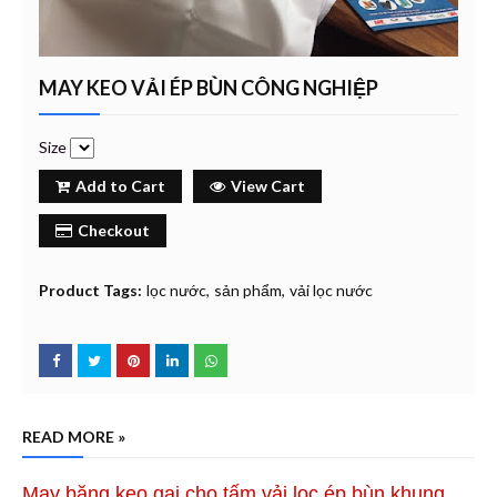
MAY KEO VẢI ÉP BÙN CÔNG NGHIỆP
Size
Add to Cart
View Cart
Checkout
Product Tags:
lọc nước
sản phẩm
vải lọc nước
READ MORE »
May băng keo gai cho tấm vải lọc ép bùn khung