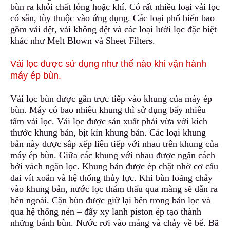
bùn
r
a khỏi chất lỏng hoặc khí. Có rất nhiều loại vải lọc
có sẵn, tùy thuộc vào ứng dụng. Các loại phổ biến bao
gồm vải dệt, vải không dệt và các loại lưới lọc đặc biệt
khác n
h
ư Melt Blown và Sheet Filters.
Vải lọc được sử dụng như thế nào khi vận hành
máy ép bùn.
Vải lọc bùn được gắn trực tiếp vào khung của máy ép
bùn. Máy có bao nhiêu khung thì sử dụng bấy nhiêu
tấm vải lọc. Vải lọc được sản xuất phải vừa với kích
thước khung bản, bịt kín khung bản. Các loại khung
bản này được sắp xếp liên tiếp v
ớ
i nhau trên khung của
máy ép bùn. Giữa các khung với nhau được ngăn cách
bởi vách ngăn lọc. Khung bản được ép chặt nhờ cơ cấu
đai vít xoắn và hệ thống thủy lực. Khi bùn loãng chảy
vào khung bản, nước lọc thẩm thấu qua màng sẽ dẫn ra
bên ngoài. Cặn bùn được giữ lại bên trong bản lọc và
qua hệ thống nén – đẩy xy lanh piston ép tạo thành
những bánh bùn. Nước rơi vào máng và chảy về bể. Bã