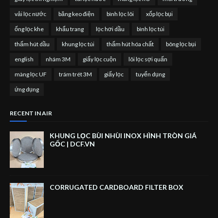
vải lọc nước
băng keo điện
bình lọc lõi
xốp lọc bụi
ống lọc khe
khẩu trang
lọc hơi dầu
bình lọc túi
thấm hút dầu
khung lọc túi
thấm hút hóa chất
bông lọc bụi
english
nhám 3M
giấy lọc cuộn
lõi lọc sợi quấn
màng lọc UF
trám trét 3M
giấy lọc
tuyển dụng
ứng dụng
RECENT IN AIR
KHUNG LỌC BÙI NHÙI INOX HÌNH TRÒN GIÁ
GỐC | DCF.VN
CORRUGATED CARDBOARD FILTER BOX