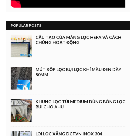
POPULAR POSTS
CẤU TẠO CỦA MÀNG LỌC HEPA VÀ CÁCH
CHÚNG HOẠT ĐỘNG
MÚT XỐP LỌC BỤI LỌC KHÍ MÀU ĐEN DÀY
50MM
KHUNG LỌC TÚI MEDIUM DÙNG BÔNG LỌC
BỤI CHO AHU
LÕI LỌC XĂNG DCF.VN INOX 304