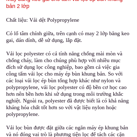
bản 2 lớp
Chất liệu: Vải dệt Polypropylene
Có lổ tâm chính giữa, trên cạnh có may 2 lớp băng keo
gai, dán dính, dễ sử dụng, lắp đặt.
Vải lọc polyester có cả tính năng chống
m
ài mòn và
chống cháy, làm cho chúng phù hợp với nhiều mục
đích sử dụng lọc công nghiệp, bao gồm cả việc gia
công tấm vải lọc c
h
o máy ép bùn khung bản. So với
các loại vải lọc ép bùn tổng hợp khác như nylon và
polypropylene, vải lọc polyester có độ bền cơ học c
a
o
hơn nên bền hơn khi sử dụng trong môi trường khắc
nghiệt. Ngoài ra
,
polyester đã được biết là có khả năng
kháng hóa chất tốt hơn so với vật liệu nylon hoặc
polypropylene.
Vải lọc bùn được đặt giữa các ngăn máy ép khung bản
và nó đóng vai trò là phương tiện lọc để tách các cặn