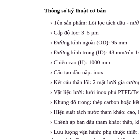
Thông số kỹ thuật cơ bản
Tên sản phẩm: Lõi lọc tách dầu - nướ
Cấp độ lọc: 3–5 µm
Đường kính ngoài (OD): 95 mm
Đường kính trong (ID): 48 mm/rún 1
Chiều cao (H): 1000 mm
Cấu tạo đầu nắp: inox
Kết cấu thân lõi: 2 mặt lưới gia cườn
Vật liệu lưới: lưới inox phủ PTFE/Te
Khung đỡ trong: thép carbon hoặc kế
Hiệu suất tách nước t
h
am khảo: cao, 
Chênh áp ban đầu tham khảo: thấp, kh
Lưu lượng vận hành: phụ thuộc thiết 