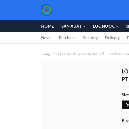
HOME
SẢN XUẤT
LỌC NƯỚC
3
News
Purchase
Security
Delivery
Trang Chủ
Lõi Lọc Dầu
Lõi Lọc Tách Dầu – Nước DCF.vn
LÕ
PT
Siz
Pro