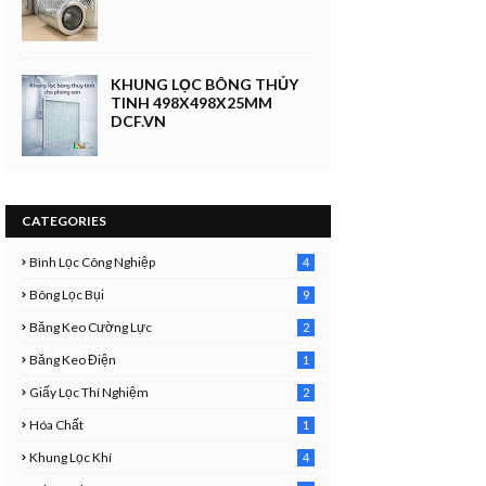
KHUNG LỌC BÔNG THỦY
TINH 498X498X25MM
DCF.VN
CATEGORIES
Bình Lọc Công Nghiệp
4
4
Bông Lọc Bụi
9
Băng Keo Cường Lực
2
1
Băng Keo Điện
1
9
Giấy Lọc Thí Nghiệm
2
7
Hóa Chất
1
3
Khung Lọc Khí
4
4