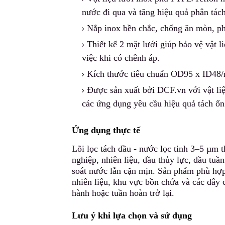
nước đi qua và tăng hiệu quả phân tách
Nắp inox bền chắc, chống ăn mòn, ph
Thiết kế 2 mặt lưới giúp bảo vệ vật l
việc khi có chênh áp.
Kích thước tiêu chuẩn OD95 x ID48/r
Được sản xuất bởi DCF.vn
v
ới vật l
các ứng dụng yêu cầu hiệu quả tách ổn
Ứng dụng thực tế
Lõi lọc tách dầu - nước lọc tinh 3–5 µm 
nghiệp, nhiên liệu, dầu thủy lực, dầu tu
soát nước lẫn cặn mịn. Sản phẩm phù hợ
nhiên liệu, khu vực bồn chứa và các dây 
hành hoặc tuần hoàn trở lại.
Lưu ý khi lựa chọn và sử dụng