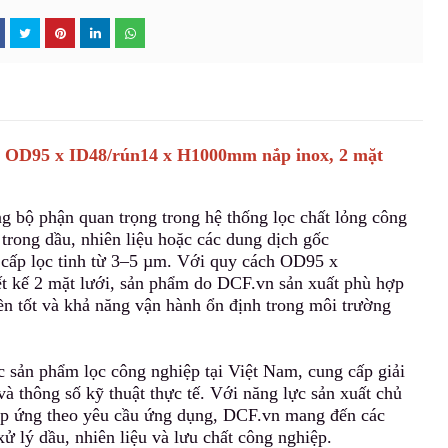
 µm OD95 x ID48/rún14 x H1000mm nắp inox, 2 mặt
g bộ phận quan trọng trong hệ thống lọc chất lỏng công
 trong dầu, nhiên liệu hoặc các dung dịch gốc
ở cấp lọc tinh từ 3–5 µm. Với quy cách OD95 x
t kế 2 mặt lưới, sản phẩm
d
o DCF.vn sản xuất phù hợp
ền tốt và khả năng vận hành ổn định trong môi trường
c sản phẩm lọc công nghiệp tại Việt Nam, cung cấp giải
và thông số kỹ thuật thực tế. Với năng lực sản xuất chủ
áp ứng theo yêu cầu ứng dụng
,
DCF.vn mang đến các
xử lý dầu
,
nhiên liệu và lưu chất công nghiệp.