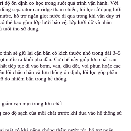
rì độ ổn định cơ học trong suốt quá trình vận hành. Với
òng separator cartridge tham chiếu, lõi lọc sử dụng lưới
 nước
,
hỗ trợ ngăn giọt nước đi qua trong khi vẫn duy trì
 có thể bao gồm lớp lưới bảo vệ, lớp lưới đỡ và phần
 tuổi thọ sử dụng.
ọc tinh sẽ giữ lại cặn bẩn có kích thước nhỏ trong dải 3–5
giọt nước
r
a khỏi pha dầu. Cơ chế này giúp lưu chất sau
hất tiếp tục đi vào bơm, van, đầu đốt, vòi phun hoặc các
hân lõi chắc chắn và lưu thông ổn định, lõi lọc góp phần
 cố do nhiễm bẩn trong hệ thống.
 giảm cặn mịn trong lưu chất.
g cao độ sạch của môi chất trước khi đưa vào hệ thống sử
ai mặt có khả năng chống thấm nước tốt, hỗ trợ ngăn