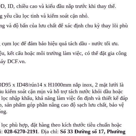
D, ID, chiều cao và kiểu đầu nắp trước khi thay thế.
 yêu cầu lọc tinh và k
i
ểm soát cặn nhỏ.
ng và độ bẩn của lưu chất để xác định chu kỳ thay lõi phù
g cụm lọc để đảm bảo hiệu quả tách dầu - nước tối ưu.
iệu, kết cấu hoặc môi trường làm việc, có thể đặt gia công
 máy DCF.vn.
m OD95 x ID48/rún14 x H1000mm nắp inox, 2 mặt lưới là
ầu k
i
ểm soát cặn mịn và hỗ trợ tách nước khỏi dầu hoặc
u lọc nhập khẩu, khả năng làm việc ổn định và thiết kế đáp
p, sản phẩm góp phần nâng cao độ sạch lưu chất, bảo vệ
ống.
lọc phù hợp, đặt hàng theo kích thước tiêu chuẩn hoặc
i:
028-6270-2191
. Địa chỉ:
Số 33 Đường số 17, Phường