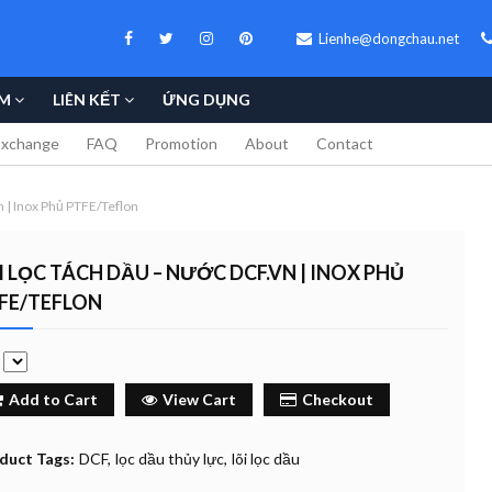
Lienhe@dongchau.net
M
LIÊN KẾT
ỨNG DỤNG
Exchange
FAQ
Promotion
About
Contact
 | Inox Phủ PTFE/Teflon
I LỌC TÁCH DẦU – NƯỚC DCF.VN | INOX PHỦ
FE/TEFLON
e
Add to Cart
View Cart
Checkout
duct Tags:
DCF
lọc dầu thủy lực
lõi lọc dầu