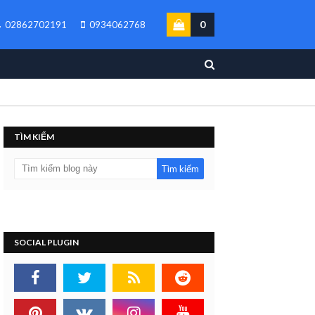
0
02862702191
0934062768
TÌM KIẾM
SOCIAL PLUGIN