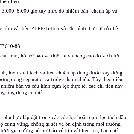
hiên liệu
 3,000–8,000 giờ tùy mức độ nhiễm bẩn, chênh áp và
c tính vật liệu PTFE/Teflon và cấu hình thực tế của hệ
GTB610-88
cặn mịn, hỗ trợ bảo vệ thiết bị và nâng cao độ sạch lưu
ành, hiệu suất tách và tiêu chuẩn áp dụng được xây dựng
ương dòng separator cartridge tham chiếu. Tùy theo điều
 nh
i
ễm bẩn và cấu hình cụm lọc thực tế
,
các chỉ tiêu này
ng ứng dụng cụ thể.
, phù hợp lắp đặt trong các cốc lọc hoặc cụm lọc tách dầu
ộ cứng vững, chống gỉ sét và ổn định trong môi trường
ưới gia cường hỗ trợ bảo vệ lớp vật liệu lọc
,
hạn chế