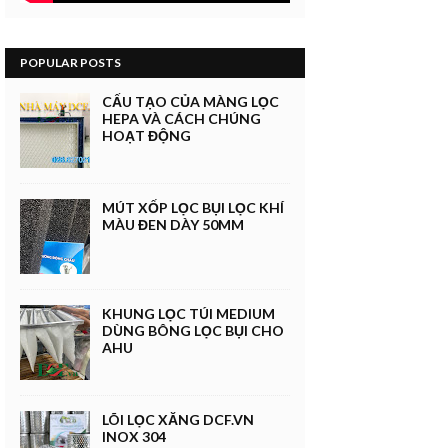
POPULAR POSTS
CẤU TẠO CỦA MÀNG LỌC
HEPA VÀ CÁCH CHÚNG
HOẠT ĐỘNG
MÚT XỐP LỌC BỤI LỌC KHÍ
MÀU ĐEN DÀY 50MM
KHUNG LỌC TÚI MEDIUM
DÙNG BÔNG LỌC BỤI CHO
AHU
LÕI LỌC XĂNG DCF.VN
INOX 304