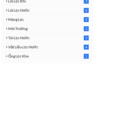
Lõi Lọc Khí
3
7
Lõi Lọc Nước
4
2
Màng Lọc
4
2
Môi Trường
2
3
Túi Lọc Nước
2
5
Vật Liệu Lọc Nước
4
7
Ống Lọc Khe
1
6