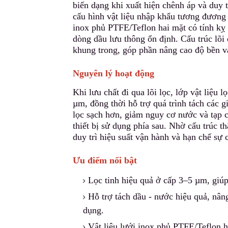
biến dạng khi xuất hiện chênh áp và duy t
cấu hình vật liệu nhập khẩu tương đương d
inox phủ PTFE/Teflon hai mặt có tính kỵ
dòng dầu lưu thông ổn định. Cấu trúc lõi
khung trong, góp phần nâng cao độ bền và
Nguyên lý hoạt động
Khi lưu chất đi qua lõi lọc
,
lớp vật liệu l
µm, đồng thời hỗ trợ quá trình tách các 
lọc sạch hơn, giảm nguy cơ nước và tạp c
thiết bị sử dụng phía sau. Nhờ cấu trúc t
duy trì hiệu suất vận hành và hạn chế sự
Ưu điểm nổi bật
Lọc tinh hiệu quả ở cấp 3–5 µm, giúp
Hỗ trợ tách dầu - nước hiệu quả, nân
dụng.
Vật liệu lưới inox phủ PTFE/Teflon h