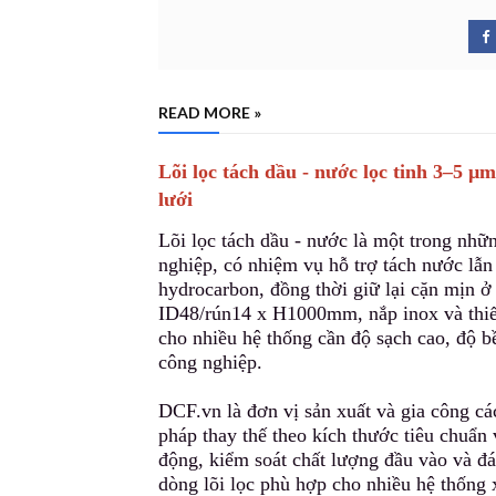
READ MORE »
Lõi lọc tách dầu - nước lọc tinh 3–5
lưới
Lõi lọc tách dầu - nước là một tro
n
g nhữn
nghiệp, có nhiệm vụ hỗ trợ tách nước lẫn
hydrocarbon, đồng thời giữ lại cặn mịn 
ID48/rún14 x H1000mm, nắp inox và thiế
cho nhiều hệ thống cần độ sạch cao, độ b
công nghiệp.
DCF.vn là đơn vị sản xuất và gia công cá
pháp thay thế theo kích t
h
ước tiêu chuẩn 
động, kiểm soát chất lượng đầu vào và đ
dòng lõi lọc phù hợp cho nhiều hệ thống 