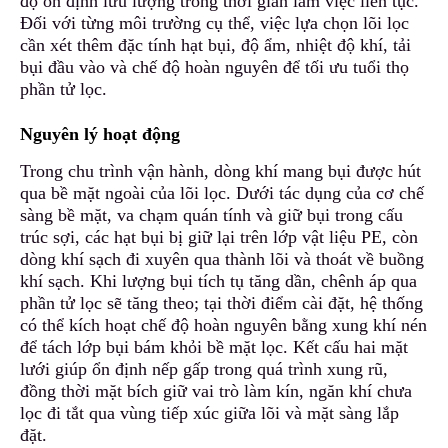
độ ổn định lưu lượng trong thời gian làm việc liên tục.
Đối với từng môi trường cụ thể, việc lựa chọn lõi lọc
cần xét thêm đặc tính hạt bụi, độ ẩm, nhiệt độ khí, tải
bụi đầu vào và
c
hế độ hoàn nguyên để tối ưu tuổi thọ
phần tử lọc.
Nguyên lý hoạt động
Trong chu trình vận hành, dòng khí mang bụi được hút
qua bề mặt ngoài của lõi lọc
.
Dưới tác dụng của cơ chế
sàng bề mặt, va chạm quán tính và giữ bụi trong cấu
trúc sợi, các hạt bụi bị giữ lại trên lớp vật liệu PE
,
còn
dòng khí sạch đi xuyên qua thành lõi và thoát về buồng
khí sạch. Khi lượng bụi tích tụ tăng dần, chênh áp qua
phần tử lọc sẽ tăng theo; tại thời điểm cài đặt
,
hệ thống
có thể kích hoạt chế độ hoàn nguyên bằng xung khí nén
để tách lớp bụi bám khỏi bề mặt lọc. Kết cấu hai mặt
lưới giúp ổn định nếp gấp trong quá trình xung rũ,
đồng thời mặt bích giữ vai trò làm kín, ngăn khí chưa
lọc đi tắt qua vùng tiếp xúc giữa lõi và mặt sàng lắp
đặt.