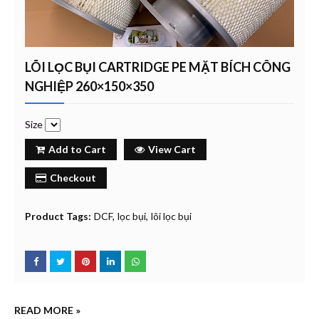
LÕI LỌC BỤI CARTRIDGE PE MẶT BÍCH CÔNG
NGHIỆP 260×150×350
Size
Add to Cart
View Cart
Checkout
Product Tags:
DCF
lọc bụi
lõi lọc bụi
READ MORE »