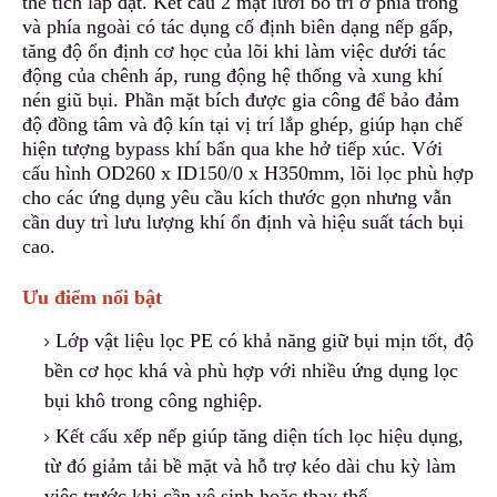
thể tích lắp đặt. Kết cấu 2 mặt lưới bố trí ở phía trong
và phía ngoài
c
ó tác dụng cố định biên dạng nếp gấp,
tăng độ ổn đị
n
h cơ học của lõi khi làm việc dưới tác
động của chênh áp, rung động hệ thống và xung khí
nén giũ bụi. Phần mặt bích được gia công
đ
ể bảo đảm
độ đồng tâm và độ kín tại vị trí lắp ghép, giúp hạn chế
hiện tượng bypass khí bẩn qua khe hở tiếp xúc. Với
cấu hình OD260 x ID150/0 x H350mm
,
lõi lọc phù hợp
cho các ứng dụng yêu cầu kích thước gọn nhưng vẫn
cần duy trì lưu lượng khí ổn định và hiệu suất tách bụi
cao.
Ưu điểm nổi bật
Lớp vật liệu lọc PE có khả năng giữ bụi mịn tốt
,
độ
bền cơ học khá và phù hợp với nhiều ứng dụng lọc
bụi khô trong công nghiệp.
Kết cấu xếp nếp giúp tăng diện tích lọc hiệu dụng,
t
ừ đó giảm tải bề mặt và hỗ trợ kéo dài chu kỳ làm
việc trước khi cần vệ sinh hoặc thay thế.