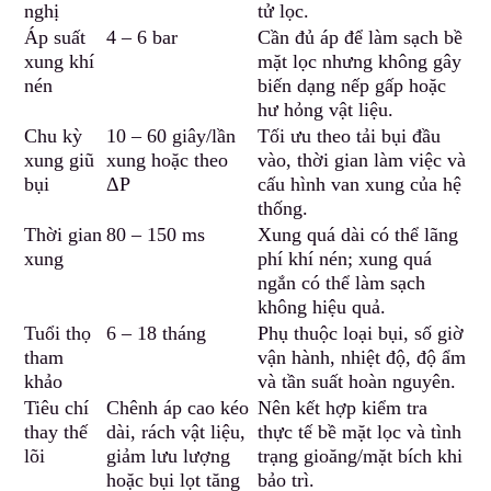
nghị
tử lọc.
Áp suất
4 – 6 bar
Cần đủ áp để làm s
ạ
ch bề
xung khí
mặt lọc nhưng không gây
nén
biến dạng nếp gấp hoặc
hư hỏng vật liệu.
Chu kỳ
10 – 60 giây/lần
Tối ưu theo tải bụi đầu
xung giũ
xung hoặc theo
vào, thời gian làm việc và
bụi
ΔP
cấu hình van xung của hệ
thống.
Thời gian
80 – 150 ms
Xung quá dài có thể lãng
xung
phí khí nén; xung quá
ngắn có thể làm sạch
không hiệu quả.
Tuổi thọ
6 – 18 tháng
Phụ thuộc loại bụi
,
số giờ
tham
vận hành, nhiệt độ, độ ẩm
khảo
và tần suất hoàn nguyên.
Tiêu chí
Chênh áp cao kéo
Nên kết hợp kiểm tra
thay thế
dài, rách vật liệu
,
thực tế bề mặt lọc và tình
lõi
giảm lưu lượng
trạng gioăng/mặt bích khi
hoặc bụi lọt tăng
bảo trì.