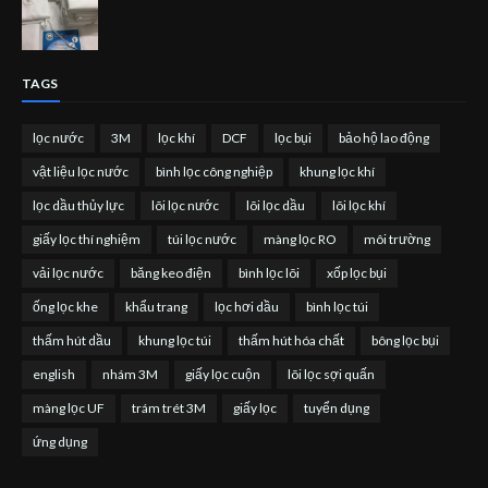
TAGS
lọc nước
3M
lọc khí
DCF
lọc bụi
bảo hộ lao động
vật liệu lọc nước
bình lọc công nghiệp
khung lọc khí
lọc dầu thủy lực
lõi lọc nước
lõi lọc dầu
lõi lọc khí
giấy lọc thí nghiệm
túi lọc nước
màng lọc RO
môi trường
vải lọc nước
băng keo điện
bình lọc lõi
xốp lọc bụi
ống lọc khe
khẩu trang
lọc hơi dầu
bình lọc túi
thấm hút dầu
khung lọc túi
thấm hút hóa chất
bông lọc bụi
english
nhám 3M
giấy lọc cuộn
lõi lọc sợi quấn
màng lọc UF
trám trét 3M
giấy lọc
tuyển dụng
ứng dụng