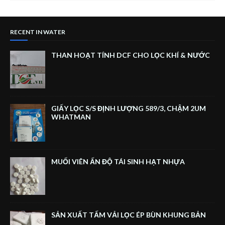
RECENT IN WATER
THAN HOẠT TÍNH DCF CHO LỌC KHÍ & NƯỚC
GIẤY LỌC S/S ĐỊNH LƯỢNG 589/3, CHẬM 2UM
WHATMAN
MUỐI VIÊN ẤN ĐỘ TÁI SINH HẠT NHỰA
SẢN XUẤT TẤM VẢI LỌC ÉP BÙN KHUNG BẢN