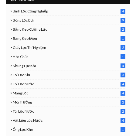
Bình Lọc Công Nghiệp
4
4
Bông Lọc Bụi
9
Băng Keo Cường Lực
2
1
Băng Keo Điện
1
9
Giấy Lọc Thí Nghiệm
2
7
Hóa Chất
1
3
Khung Lọc Khí
4
4
Lõi Lọc Khí
3
7
Lõi Lọc Nước
4
2
Màng Lọc
4
2
Môi Trường
2
3
Túi Lọc Nước
2
5
Vật Liệu Lọc Nước
4
7
Ống Lọc Khe
1
6