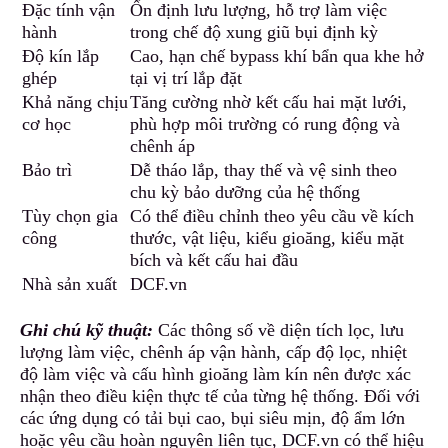
Đặc tính vận
Ổn định lưu lượng,
h
ỗ trợ làm việc
hành
trong chế độ xung giũ bụi định kỳ
Độ kín lắp
Cao, hạn chế bypass khí bẩn qua khe hở
ghép
tại vị trí lắp đặt
Khả năng chịu
Tăng cường n
h
ờ kết cấu hai mặt lưới,
cơ học
phù hợp môi trường có rung động và
chênh áp
Bảo trì
Dễ tháo lắp, thay thế và vệ sinh t
h
eo
chu kỳ bảo dưỡng của hệ thống
Tùy chọn gia
Có thể điều chỉnh theo yêu cầu về kích
công
thước, vật liệu, kiểu gioăng, kiểu mặt
bích và kết cấu hai đầu
Nhà sản xuất
DCF.vn
Ghi chú kỹ thuật:
Các thông số về diện tích lọc, lưu
lượng làm việc, chênh áp vận hành, cấp độ lọc, nhiệt
độ làm việc và cấu hình gioăng làm kín nên được xác
nhận theo điều kiện thực tế của từng hệ thống. Đối với
các ứng dụng có tải bụi cao
,
bụi siêu mịn, độ ẩm lớn
hoặc yêu cầu hoàn nguyên liên tục, DCF.vn có thể hiệu