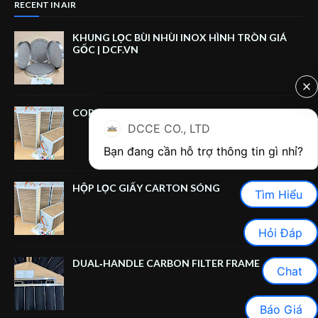
RECENT IN AIR
KHUNG LỌC BÙI NHÙI INOX HÌNH TRÒN GIÁ
GỐC | DCF.VN
CORRUGATED CARDBOARD FILTER BOX
DCCE CO., LTD
HỘP LỌC GIẤY CARTON SÓNG
Tìm Hiểu
Hỏi Đáp
DUAL‑HANDLE CARBON FILTER FRAME
Chat
Báo Giá