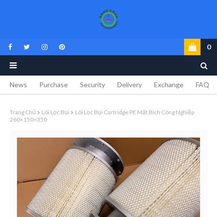
0
News
Purchase
Security
Delivery
Exchange
FAQ
Trang Chủ
Lõi Lọc Bụi
Lõi Lọc Bụi Cartridge PE Mặt Bích Công Nghiệp
260×150×350