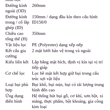
Đường kí
n
h
260mm
ngoài (OD)
Đường kính
150mm / dạng đầu kín t
h
eo cấu hình
trong / cổ lắp
ID150/0
ghép (ID)
Chiều cao
350mm
tổng thể (H)
Vật liệu lọc
PE (Polyester) dạng xếp nếp
Kết cấu gia
2 mặt lưới bảo vệ trong và ngoài
cường
Kiểu liên kết
Lắp bằng mặt bích
,
định vị kín tại vị trí
tiếp giáp
Cơ chế lọc
Lọc bề mặt kết hợp giữ bụi trong cấu
trúc sợi vật liệu
Loại bụi phù
Bụi khô, bụi mịn, bụi có tải lượng trung
hợp
bình
đ
ến cao
Ứng dụng
Hệ thống hút bụi gỗ
,
cơ khí, sơn bột, xi
điển hình
măng, thực phẩm
,
bột khoáng, gia công
kim loại