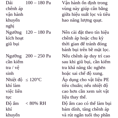
Dải
100 – 180 Pa
Vận hành ổn định trong
chênh áp
vùng này giúp cân bằng
vận hành
giữa hiệu suất lọc và tiêu
khuyến
hao năng lượng quạt.
nghị
Ngưỡng
120 – 180 Pa
Nên cài đặt theo tín hiệu
kích hoạt
chênh áp hoặc chu kỳ
giũ bụi
thời gian để tránh đóng
bánh bụi trên bề mặt lọc.
Ngưỡng
200 – 2
5
0 Pa
Nếu chênh áp d
u
y trì cao
c
ần kiểm
sau khi giũ bụi, cần kiểm
tra / vệ
tra khả năng tắc nghẽn
sinh
hoặc sai chế độ xung.
Nhiệt độ
≤ 120°C
Áp dụng cho vật liệu PE
khí làm
tiêu chuẩn; nếu nhiệt độ
việc liên
cao hơn cần xem xét vật
tục
liệu thay thế.
Độ ẩm
< 80% RH
Độ ẩm cao có thể làm bụi
khí
bám dính
,
tăng chênh áp
khuyến
và rút ngắn tuổi thọ phần