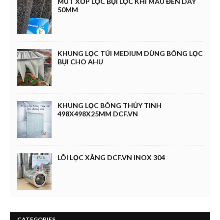
MÚT XỐP LỌC BỤI LỌC KHÍ MÀU ĐEN DÀY
50MM
KHUNG LỌC TÚI MEDIUM DÙNG BÔNG LỌC
BỤI CHO AHU
KHUNG LỌC BÔNG THỦY TINH
498X498X25MM DCF.VN
LÕI LỌC XĂNG DCF.VN INOX 304
CATEGORIES