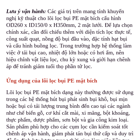
Lưu ý vận hành:
Các giá trị trên mang tính khuyến
nghị kỹ thuật cho lõi lọc bụi PE mặt bích cấu hình
OD260 x ID150/0 x H350mm, 2 mặt lưới. Để lựa chọn
chính xác, cần đối chiếu thêm với diện tích lọc thực tế,
công suất quạt, nồng độ bụi đầu vào
,
đặc tính hạt bụi
và cấu hình buồng lọc. T
r
ong trường hợp hệ thống làm
việc ở tải bụi cao, nhiệt độ lớn hoặc có hơi ẩm, nên
hiệu chỉnh vật liệu lọc, chu kỳ xung và giới hạn chênh
áp để tránh giảm tuổi thọ phần tử lọc.
Ứng dụng của lõi lọc bụi PE mặt bích
Lõi lọc bụi PE mặt bích dạng này thường được sử dụng
trong các hệ thống hút bụi phát sinh bụi khô, bụi mịn
hoặc bụi có tải lượng trung bình đến cao tại các ngành
như chế biến gỗ, cơ khí cắt mài, xi măng, bột khoáng,
thực phẩm, dược phẩm, sơn bột
v
à gia công kim loại.
Sản phẩm phù hợp cho các cụm lọc cần kiểm soát tốt
chênh áp vận hành, giảm phát tán bụi thứ cấp và duy trì