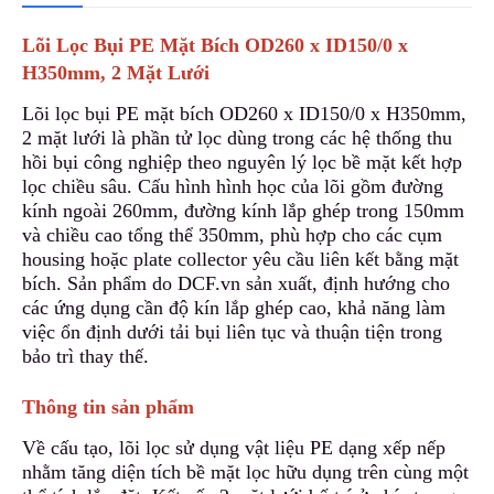
Lõi Lọc Bụi PE Mặt Bích OD260 x ID150/0 x
H350mm, 2 Mặt Lưới
Lõi lọc bụi PE mặt bích OD260 x ID150/0 x H350mm,
2 mặt lưới là phần tử lọc dùng trong các hệ thống thu
hồi bụi công nghiệp t
h
eo nguyên lý lọc bề mặt kết hợp
lọc chiều sâu. Cấu hình hình học của lõi gồm đường
kính ngoài 260mm, đường kính lắp ghép trong 150mm
v
à chiều cao tổng thể 350mm, phù hợp cho các cụm
housing hoặc plate collector yêu cầu liên kết bằng mặt
bích. Sản phẩm do DCF.vn sản xuất, định hướng c
h
o
các ứng dụng cần độ kín lắp ghép cao, khả năng làm
việc ổn định dưới tải bụi liên tục và thuận tiện trong
bảo trì thay thế.
Thông tin sản phẩm
Về cấu tạo, lõi lọc sử dụng vật liệu PE dạng xếp nếp
nhằm tăng diện tích bề mặt lọc hữu dụng trên cùng một