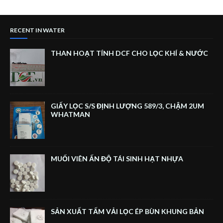
RECENT IN WATER
THAN HOẠT TÍNH DCF CHO LỌC KHÍ & NƯỚC
GIẤY LỌC S/S ĐỊNH LƯỢNG 589/3, CHẬM 2UM
WHATMAN
MUỐI VIÊN ẤN ĐỘ TÁI SINH HẠT NHỰA
SẢN XUẤT TẤM VẢI LỌC ÉP BÙN KHUNG BẢN