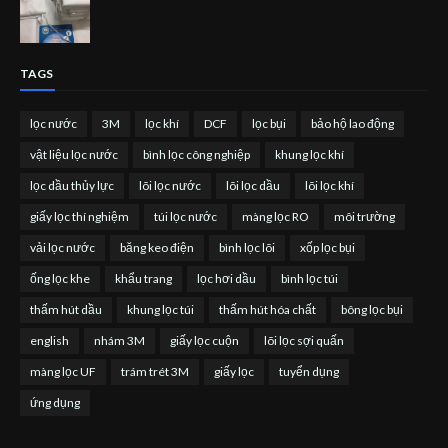
TAGS
lọc nước
3M
lọc khí
DCF
lọc bụi
bảo hộ lao động
vật liệu lọc nước
bình lọc công nghiệp
khung lọc khí
lọc dầu thủy lực
lõi lọc nước
lõi lọc dầu
lõi lọc khí
giấy lọc thí nghiệm
túi lọc nước
màng lọc RO
môi trường
vải lọc nước
băng keo điện
bình lọc lõi
xốp lọc bụi
ống lọc khe
khẩu trang
lọc hơi dầu
bình lọc túi
thấm hút dầu
khung lọc túi
thấm hút hóa chất
bông lọc bụi
english
nhám 3M
giấy lọc cuộn
lõi lọc sợi quấn
màng lọc UF
trám trét 3M
giấy lọc
tuyển dụng
ứng dụng