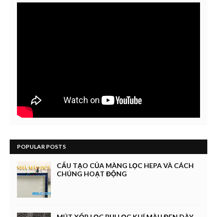
POPULAR POSTS
CẤU TẠO CỦA MÀNG LỌC HEPA VÀ CÁCH
CHÚNG HOẠT ĐỘNG
MÚT XỐP LỌC BỤI LỌC KHÍ MÀU ĐEN DÀY