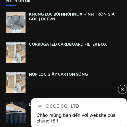
RECENT IN AIR
KHUNG LỌC BÙI NHÙI INOX HÌNH TRÒN GIÁ
GỐC | DCF.VN
CORRUGATED CARDBOARD FILTER BOX
HỘP LỌC GIẤY CARTON SÓNG
DUAL‑HANDLE CARBON FILTER FRAME
DCCE CO., LTD
Chào mừng bạn đến với website của 
chúng tôi!