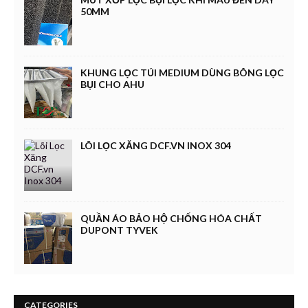
50MM
KHUNG LỌC TÚI MEDIUM DÙNG BÔNG LỌC
BỤI CHO AHU
LÕI LỌC XĂNG DCF.VN INOX 304
QUẦN ÁO BẢO HỘ CHỐNG HÓA CHẤT
DUPONT TYVEK
CATEGORIES