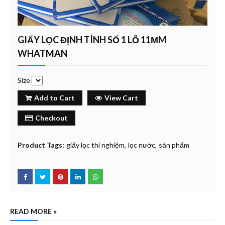
GIẤY LỌC ĐỊNH TÍNH SỐ 1 LỖ 11ΜM
WHATMAN
Size
Add to Cart
View Cart
Checkout
Product Tags:
giấy lọc thí nghiệm
lọc nước
sản phẩm
READ MORE »