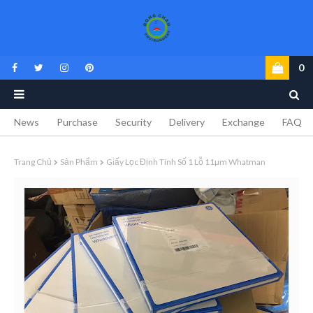
0
News
Purchase
Security
Delivery
Exchange
FAQ
Trang Chủ
Sản Phẩm
Giấy Lọc Định Tính Số 1 Lỗ 11µm Whatman