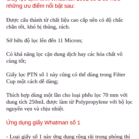
những ưu điểm nổi bật sau:
Được cấu thành từ chất liệu cao cấp nên có độ chắc
chắn tốt
,
khó bị thủng, rách.
Sở hữu độ lọc l
ê
n đến 11 Micron;
Có khả năng lọc cặn dung dịch hay các hóa chất vô
cùng tốt;
Giấy lọc PTN số 1 này cũng có thể dùng trong Filter
Cup m
ộ
t cách dễ dàng;
Thích hợp dùng một lần cho loại phễu lọc 70 mm với
dung tích 250mL được làm từ Polypropylene với bộ lọc
nguyên vẹn và chịu nhiệt.
Ứng dụng giấy Whatman số 1
- Loại giấy số 1 này ứng dụng rộng rãi trong phòng thí