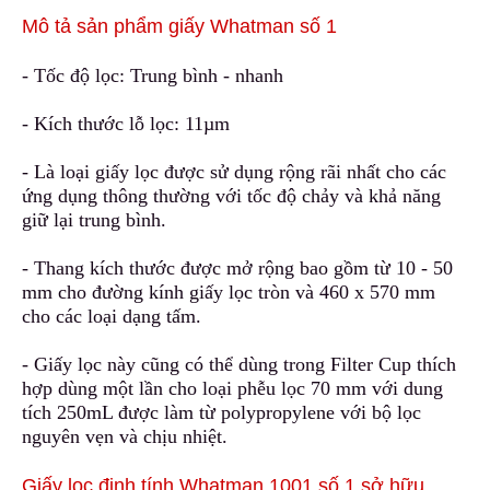
Mô tả sản phẩm giấy Whatman số 1
- Tốc độ lọc: Trung bình - nhanh
- Kích thước lỗ lọc: 11µm
- Là loại giấy lọc được sử dụng rộng rãi nh
ấ
t cho các
ứng dụng thông thường với tốc độ chảy và khả năng
giữ lại trung bình.
- Thang kích thước được mở rộng bao gồm từ 10 - 50
mm cho đường kính giấy lọc tròn
v
à 460 x 570 mm
cho các loại dạng tấm.
- Giấy lọc này cũng có thể dùng trong Filter Cup thích
hợp
d
ùng một lần cho loại phễu lọc 70 mm với dung
tích 250mL được làm từ polypropylene
v
ới bộ lọc
nguyên vẹn và chịu nhiệt.
Giấy lọc định tính Whatman 1001 số 1 sở hữu