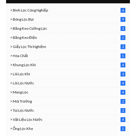
Bình Lọc Công Nghiệp
4
4
Bông Lọc Bụi
9
Băng Keo Cường Lực
2
1
Băng Keo Điện
1
9
Giấy Lọc Thí Nghiệm
2
7
Hóa Chất
1
3
Khung Lọc Khí
4
4
Lõi Lọc Khí
3
7
Lõi Lọc Nước
4
2
Màng Lọc
4
2
Môi Trường
2
3
Túi Lọc Nước
2
5
Vật Liệu Lọc Nước
4
7
Ống Lọc Khe
1
6