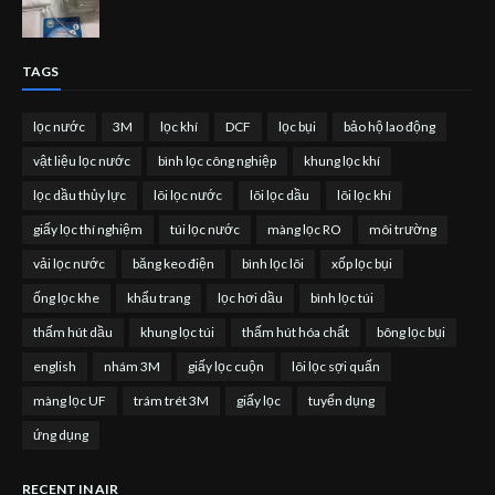
TAGS
lọc nước
3M
lọc khí
DCF
lọc bụi
bảo hộ lao động
vật liệu lọc nước
bình lọc công nghiệp
khung lọc khí
lọc dầu thủy lực
lõi lọc nước
lõi lọc dầu
lõi lọc khí
giấy lọc thí nghiệm
túi lọc nước
màng lọc RO
môi trường
vải lọc nước
băng keo điện
bình lọc lõi
xốp lọc bụi
ống lọc khe
khẩu trang
lọc hơi dầu
bình lọc túi
thấm hút dầu
khung lọc túi
thấm hút hóa chất
bông lọc bụi
english
nhám 3M
giấy lọc cuộn
lõi lọc sợi quấn
màng lọc UF
trám trét 3M
giấy lọc
tuyển dụng
ứng dụng
RECENT IN AIR