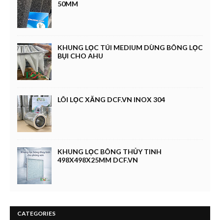
50MM
KHUNG LỌC TÚI MEDIUM DÙNG BÔNG LỌC
BỤI CHO AHU
LÕI LỌC XĂNG DCF.VN INOX 304
KHUNG LỌC BÔNG THỦY TINH
498X498X25MM DCF.VN
CATEGORIES