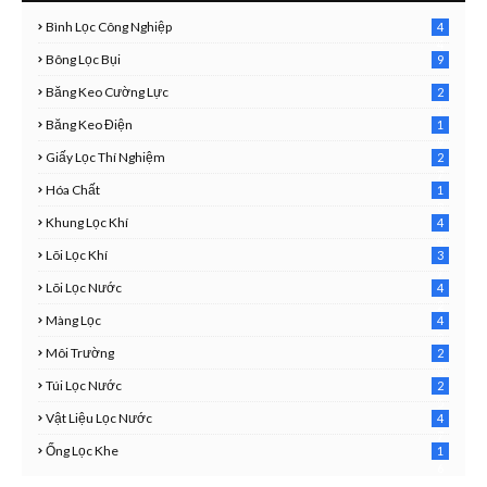
Bình Lọc Công Nghiệp
4
4
Bông Lọc Bụi
9
Băng Keo Cường Lực
2
1
Băng Keo Điện
1
9
Giấy Lọc Thí Nghiệm
2
7
Hóa Chất
1
3
Khung Lọc Khí
4
4
Lõi Lọc Khí
3
7
Lõi Lọc Nước
4
2
Màng Lọc
4
2
Môi Trường
2
3
Túi Lọc Nước
2
5
Vật Liệu Lọc Nước
4
7
Ống Lọc Khe
1
6