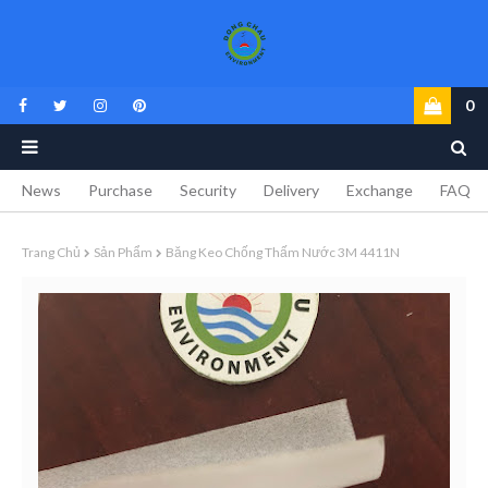
0
News
Purchase
Security
Delivery
Exchange
FAQ
Trang Chủ
Sản Phẩm
Băng Keo Chống Thấm Nước 3M 4411N