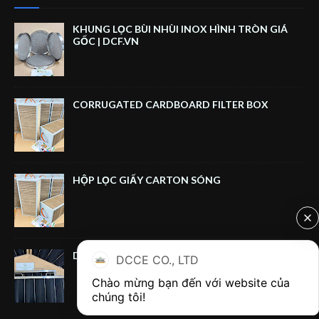
KHUNG LỌC BÙI NHÙI INOX HÌNH TRÒN GIÁ
GỐC | DCF.VN
CORRUGATED CARDBOARD FILTER BOX
HỘP LỌC GIẤY CARTON SÓNG
DUAL‑HANDLE CARBON FILTER FRAME
DCCE CO., LTD
Chào mừng bạn đến với website của 
chúng tôi!