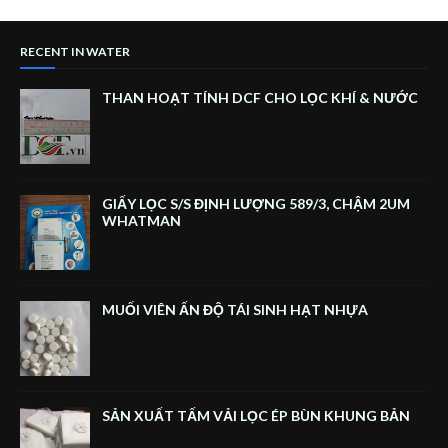
RECENT IN WATER
THAN HOẠT TÍNH DCF CHO LỌC KHÍ & NƯỚC
GIẤY LỌC S/S ĐỊNH LƯỢNG 589/3, CHẬM 2UM
WHATMAN
MUỐI VIÊN ẤN ĐỘ TÁI SINH HẠT NHỰA
SẢN XUẤT TẤM VẢI LỌC ÉP BÙN KHUNG BẢN