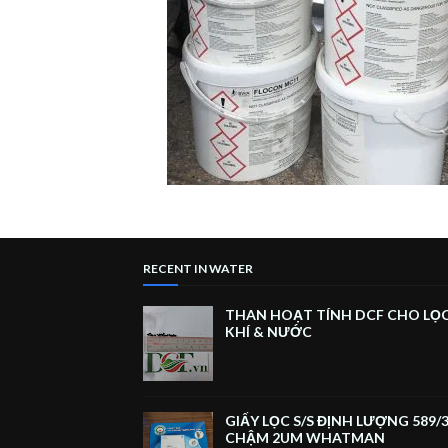
RECENT IN WATER
THAN HOẠT TÍNH DCF CHO LỌ
KHÍ & NƯỚC
GIẤY LỌC S/S ĐỊNH LƯỢNG 589/3
CHẬM 2UM WHATMAN