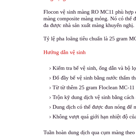
Flocon vệ sinh màng RO MC11 phù hợp để
màng composite màng mỏng. Nó có thể đ
đa được nhà sản xuất màng khuyến nghị.
Tỷ lệ p
h
a loãng tiêu chuẩn là 25 gram M
Hướng dẫn vệ sinh
Kiểm tra bể vệ sinh, ống dẫn và bộ lọ
Đổ đầy bể vệ sinh bằng n
ư
ớc thẩm t
Từ từ thêm 25 gram Floclean MC-11 ch
Trộn kỹ dung dịch vệ sinh bằng cách
Dung dịch có thể được đun nóng để 
Không vượt quá giới hạn nhiệt độ củ
Tuần hoàn dung dịch qua cụm màng theo h