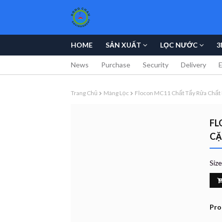
HOME
SẢN XUẤT
LỌC NƯỚC
3
News
Purchase
Security
Delivery
Trang Chủ
Màng Lọc
Flocon MC11 Chất Tẩy Rửa Chất
FL
CẶ
Siz
Pro