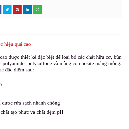
c hiệu quả cao
o được thiết kế đặc biệt để loại bỏ các chất hữu cơ
,
bùn
c polyamide, p
o
lysulfone và màng composite màng mỏng.
ác đặc điểm sau:
.5
à đư
ợ
c rửa sạch nhanh chóng
chất t
ạ
o phức và chất đệm pH