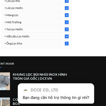
Lõi Lọc Khí
3
7
Lõi Lọc Nước
4
2
Màng Lọc
4
2
Môi Trường
2
3
Túi Lọc Nước
2
5
Vật Liệu Lọc Nước
4
7
Ống Lọc Khe
1
6
NT IN AIR
KHUNG LỌC BÙI NHÙI INOX HÌNH
TRÒN GIÁ GỐC | DCF.VN
DCCE CO., LTD
CORRUGATED CARDBOARD FILTER
BOX