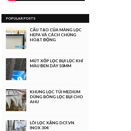
POPULAR POSTS
CẤU TẠO CỦA MÀNG LỌC
HEPA VÀ CÁCH CHÚNG
HOẠT ĐỘNG
MÚT XỐP LỌC BỤI LỌC KHÍ
MÀU ĐEN DÀY 50MM
KHUNG LỌC TÚI MEDIUM
DÙNG BÔNG LỌC BỤI CHO
AHU
LÕI LỌC XĂNG DCF.VN
INOX 304