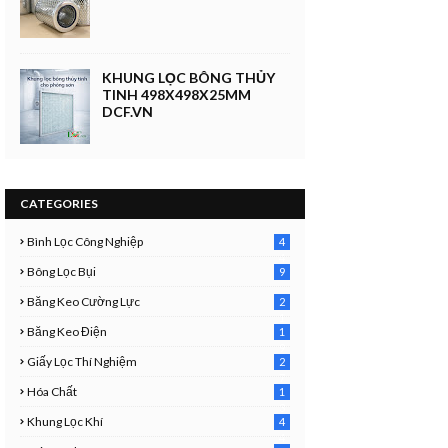
KHUNG LỌC BÔNG THỦY
TINH 498X498X25MM
DCF.VN
CATEGORIES
Bình Lọc Công Nghiệp
4
4
Bông Lọc Bụi
9
Băng Keo Cường Lực
2
1
Băng Keo Điện
1
9
Giấy Lọc Thí Nghiệm
2
7
Hóa Chất
1
3
Khung Lọc Khí
4
4