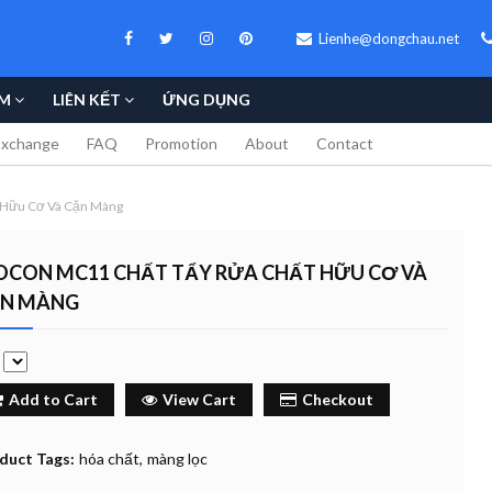
Lienhe@dongchau.net
M
LIÊN KẾT
ỨNG DỤNG
Exchange
FAQ
Promotion
About
Contact
 Hữu Cơ Và Cặn Màng
OCON MC11 CHẤT TẨY RỬA CHẤT HỮU CƠ VÀ
N MÀNG
e
Add to Cart
View Cart
Checkout
duct Tags:
hóa chất
màng lọc