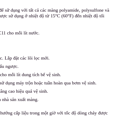
 sử dụng với tất cả các màng polyamide, polysulfone và
ược sử dụng ở nh
i
ệt độ từ 15°C (60°F) đến nhiệt độ tối
C11 cho mỗi l
í
t nước.
c. Lắp đặt các lõi lọc mới.
hấu ngược.
o mỗi lít dung tích bể vệ sinh.
 sử dụng máy trộn hoặc tuần hoàn qua bơm vệ sinh.
nâng c
a
o hiệu quả vệ sinh.
a nhà sản xuất màng.
ướng cấp liệu trong một giờ với tốc độ dò
n
g chảy được