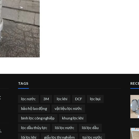
TAGS
RECE
C
lọc nước
3M
lọc khí
DCF
lọc bụi
bảo hộ lao động
vật liệu lọc nước
bình lọc công nghiệp
khung lọc khí
lọc dầu thủy lực
lõi lọc nước
lõi lọc dầu
,
lõi lọc khí
giấy lọc thí nghiệm
túi lọc nước