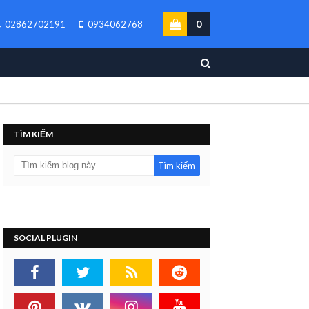
0
02862702191
0934062768
TÌM KIẾM
SOCIAL PLUGIN