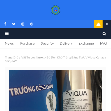
0
News
Purchase
Security
Delivery
Exchange
FAQ
Trang Chủ
Vật Tư Lọc Nước
Bộ Đèn Khử Trùng Bằng Tia UV Viqua Canada
S5Q-PA2