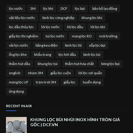
lọc nước
3M
lọc khí
DCF
lọc bụi
bảo hộ lao động
vật liệu lọc nước
bình lọc công nghiệp
khung lọc khí
lọc dầu thủy lực
lõi lọc nước
lõi lọc dầu
lõi lọc khí
giấy lọc thí nghiệm
túi lọc nước
màng lọc RO
môi trường
vải lọc nước
băng keo điện
bình lọc lõi
xốp lọc bụi
ống lọc khe
khẩu trang
lọc hơi dầu
bình lọc túi
thấm hút dầu
khung lọc túi
thấm hút hóa chất
bông lọc bụi
english
nhám 3M
giấy lọc cuộn
lõi lọc sợi quấn
màng lọc UF
trám trét 3M
giấy lọc
tuyển dụng
ứng dụng
RECENT IN AIR
KHUNG LỌC BÙI NHÙI INOX HÌNH TRÒN GIÁ
GỐC | DCF.VN