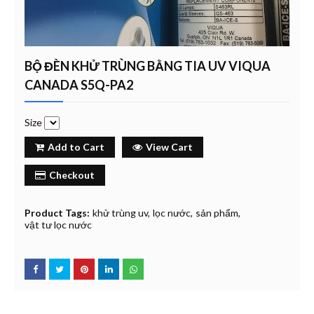
BỘ ĐÈN KHỬ TRÙNG BẰNG TIA UV VIQUA
CANADA S5Q-PA2
Size
Add to Cart
View Cart
Checkout
Product Tags:
khử trùng uv
lọc nước
sản phẩm
vật tư lọc nước