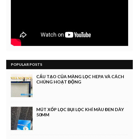
POPULAR POSTS
CẤU TẠO CỦA MÀNG LỌC HEPA VÀ CÁCH
CHÚNG HOẠT ĐỘNG
MÚT XỐP LỌC BỤI LỌC KHÍ MÀU ĐEN DÀY
50MM