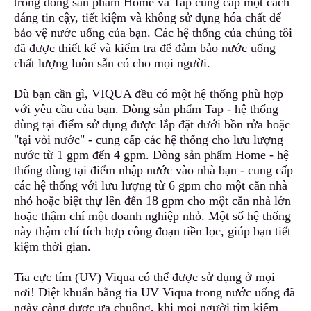
trong dòng sản phẩm Home và Tap cung cấp một cách
đáng tin cậy, tiết kiệm và khô
n
g sử dụng hóa chất để
bảo vệ nước uống của bạn
.
Các hệ thống của chúng tôi
đã được thiết kế và kiểm tra để đảm bảo nước uống
chất lượng luôn sẵn có cho mọi người.
Dù bạn cần gì, VIQUA đều có một hệ thống phù hợp
với yêu cầu của bạn. Dòng sản phẩm Tap - hệ thống
dùng tại điểm sử dụng được lắp đặt dưới bồn rửa h
o
ặc
"tại vòi nước" - cung cấp các hệ thống cho lưu lượng
nước từ 1 gpm đến 4 gpm. Dòng sản phẩm Home - hệ
thống dùng tại điểm nhập nước vào nhà bạn - cung cấp
các hệ thống với lưu lượng từ 6 gpm cho một căn
n
hà
nhỏ hoặc biệt thự lên đến 18 gpm cho một căn nhà lớn
hoặc thậm chí một doanh nghiệp nhỏ. Một số hệ thống
này thậm chí tích hợp công đoạn tiền lọc, giúp bạn tiết
kiệm thời gian.
Tia cực tím (UV) Viqua có thể được sử dụng ở mọi
nơi! Diệt khuẩn bằng tia UV Viqua trong nước uống đã
ngày càng được ưa chuộng, khi mọi người tìm kiếm