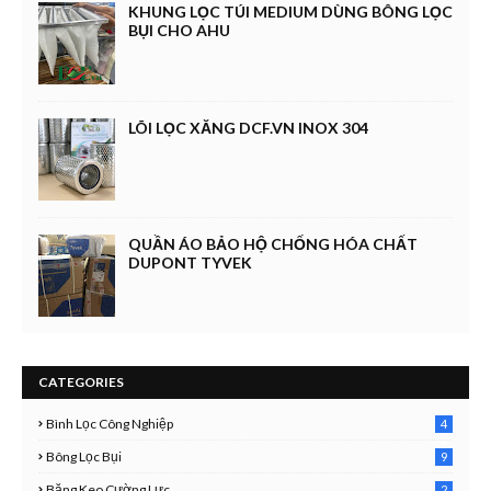
KHUNG LỌC TÚI MEDIUM DÙNG BÔNG LỌC
BỤI CHO AHU
LÕI LỌC XĂNG DCF.VN INOX 304
QUẦN ÁO BẢO HỘ CHỐNG HÓA CHẤT
DUPONT TYVEK
CATEGORIES
Bình Lọc Công Nghiệp
4
4
Bông Lọc Bụi
9
Băng Keo Cường Lực
2