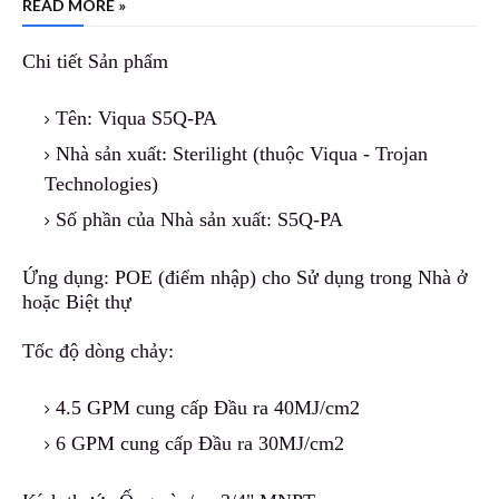
READ MORE »
Chi tiết Sản phẩm
Tên: Viqua S5Q-PA
Nhà sản xuất: Sterilight (thuộc Viqua - Tro
j
an
Technologies)
Số phần của Nhà sản x
u
ất: S5Q-PA
Ứng dụng: POE (điểm nhập) c
h
o Sử dụng trong Nhà ở
hoặc Biệt thự
Tốc độ dòng chảy:
4.5 GPM cung cấp Đầu ra 40MJ/
c
m2
6 GPM cung cấp Đầu
r
a 30MJ/cm2