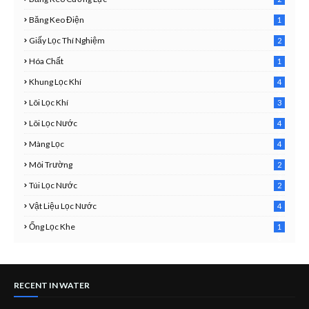
1
Băng Keo Điện
1
9
Giấy Lọc Thí Nghiệm
2
7
Hóa Chất
1
3
Khung Lọc Khí
4
4
Lõi Lọc Khí
3
7
Lõi Lọc Nước
4
2
Màng Lọc
4
2
Môi Trường
2
3
Túi Lọc Nước
2
5
Vật Liệu Lọc Nước
4
7
Ống Lọc Khe
1
6
RECENT IN WATER