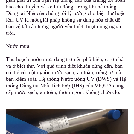
gian giải t
r
í của bạn! Hệ thống Tap của chúng tôi hoàn
hảo cho thuyền và xe lưu động, trong khi hệ thống
Dùng tại Nhà của chúng tôi lý tưởng cho biệt thự hoặc
lều. UV là một giải pháp không sử dụng hóa chất để
bảo vệ tất cả những người yêu thích h
o
ạt động ngoài
trời.
Nước mưa
Thu hoạch nước mưa đang trở nên phổ biến, cả ở nhà
và ở biệt thự. Với quá trình diệt khuẩn đúng đắn, bạn
có thể có một nguồn nước sạch, an toàn, r
i
êng tư mà
bạn kiểm soát
.
Hệ thống Nước uống UV (DWS) và Hệ
thống Dùng tại Nhà Tích hợp (IHS) của VIQUA cung
cấp nước sạch, an toàn, thơm ngon, không chứa clo.