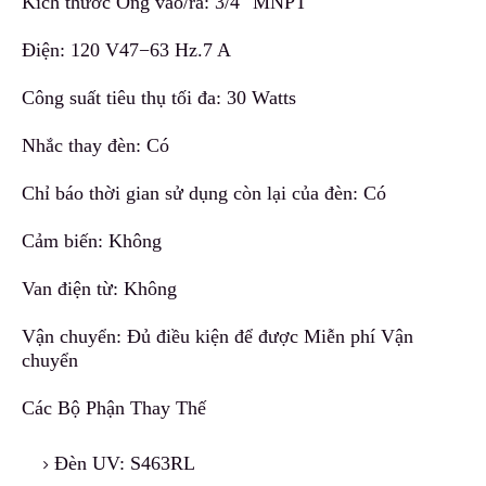
Kích thước Ống vào/ra: 3/4" MNPT
Điện: 120 V47−63 H
z
.7 A
Công suất tiêu thụ tối đa: 30 Watts
Nhắc thay đèn: Có
Chỉ báo thời gian sử dụng còn lại của đèn: Có
Cảm biến: Không
Van điện từ: Không
Vận chuyển: Đủ điều kiện để
đ
ược Miễn phí Vận
chuyển
Các Bộ Phận Thay Thế
Đèn UV: S463RL